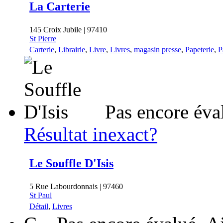
La Carterie
145 Croix Jubile | 97410
St Pierre
Carterie
,
Librairie
,
Livre
,
Livres
,
magasin presse
,
Papeterie
,
P
Pas encore éva
Résultat inexact?
Le Souffle D'Isis
5 Rue Labourdonnais | 97460
St Paul
Détail
,
Livres