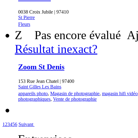
0038 Croix Jubile | 97410
St Pierre
Fleurs
Z
Pas encore évalué
Aj
Résultat inexact?
Zoom St Denis
153 Rue Jean Chatel | 97400
Saint Gilles Les Bains
appareils photo
,
Magasin de photographie
,
magasin hifi vidéo
photographiques
,
Vente de photographie
1
2
3
4
5
6
Suivant