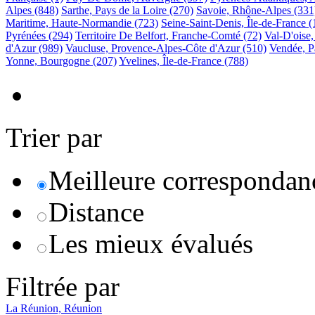
Alpes
(848)
Sarthe, Pays de la Loire
(270)
Savoie, Rhône-Alpes
(331
Maritime, Haute-Normandie
(723)
Seine-Saint-Denis, Île-de-France
(
Pyrénées
(294)
Territoire De Belfort, Franche-Comté
(72)
Val-D'oise,
d'Azur
(989)
Vaucluse, Provence-Alpes-Côte d'Azur
(510)
Vendée, P
Yonne, Bourgogne
(207)
Yvelines, Île-de-France
(788)
Trier par
Meilleure correspondan
Distance
Les mieux évalués
Filtrée par
La Réunion, Réunion