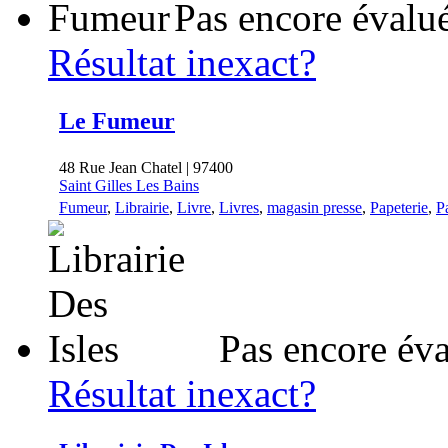
Pas encore évalu
Résultat inexact?
Le Fumeur
48 Rue Jean Chatel | 97400
Saint Gilles Les Bains
Fumeur
,
Librairie
,
Livre
,
Livres
,
magasin presse
,
Papeterie
,
P
Pas encore év
Résultat inexact?