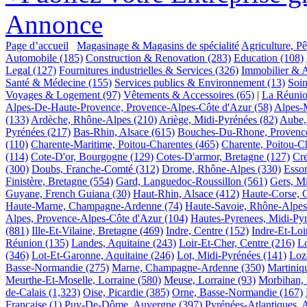
Annonce
Page d’accueil
Magasinage & Magasins de spécialité
Agriculture, P
Automobile
(185)
Construction & Renovation
(283)
Education
(108)
Legal
(127)
Fournitures industrielles & Services
(326)
Immobilier & 
Santé & Médecine
(155)
Services publics & Environnement
(13)
Soin
Voyages & Logement
(97)
Vêtements & Accessoires
(65)
|
La Réunio
Alpes-De-Haute-Provence, Provence-Alpes-Côte d'Azur
(58)
Alpes-
(133)
Ardèche, Rhône-Alpes
(210)
Ariège, Midi-Pyrénées
(82)
Aube,
Pyrénées
(217)
Bas-Rhin, Alsace
(615)
Bouches-Du-Rhone, Provence
(110)
Charente-Maritime, Poitou-Charentes
(465)
Charente, Poitou-C
(114)
Cote-D'or, Bourgogne
(129)
Cotes-D'armor, Bretagne
(127)
Cre
(300)
Doubs, Franche-Comté
(312)
Drome, Rhône-Alpes
(330)
Esson
Finistère, Bretagne
(554)
Gard, Languedoc-Roussillon
(561)
Gers, M
Guyane, French Guiana
(30)
Haut-Rhin, Alsace
(412)
Haute-Corse, 
Haute-Marne, Champagne-Ardenne
(74)
Haute-Savoie, Rhône-Alpes
Alpes, Provence-Alpes-Côte d'Azur
(104)
Hautes-Pyrenees, Midi-Py
(881)
Ille-Et-Vilaine, Bretagne
(469)
Indre, Centre
(152)
Indre-Et-Loi
Réunion
(135)
Landes, Aquitaine
(243)
Loir-Et-Cher, Centre
(216)
Lo
(346)
Lot-Et-Garonne, Aquitaine
(246)
Lot, Midi-Pyrénées
(141)
Loz
Basse-Normandie
(275)
Marne, Champagne-Ardenne
(350)
Martiniq
Meurthe-Et-Moselle, Lorraine
(580)
Meuse, Lorraine
(93)
Morbihan, 
de-Calais
(1,323)
Oise, Picardie
(385)
Orne, Basse-Normandie
(167)
Française
(1)
Puy-De-Dôme, Auvergne
(397)
Pyrénées-Atlantiques, 