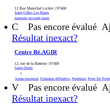
12 Rue Marechal Leclerc | 97400
Saint Gilles Les Bains
magasin seconde main
C
Pas encore évalué
Aj
Résultat inexact?
Centre Ré.AGIR
12, rue de la Batterie | 97400
Saint-Denis
Amincissement
,
Epilation définitive
,
Nutrition
,
Perte De Poid
V
Pas encore évalué
Aj
Résultat inexact?