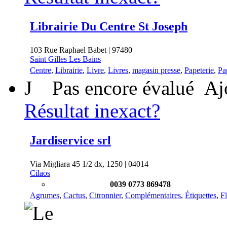
Librairie Du Centre St Joseph
103 Rue Raphael Babet | 97480
Saint Gilles Les Bains
Centre
,
Librairie
,
Livre
,
Livres
,
magasin presse
,
Papeterie
,
Pa
J
Pas encore évalué
Aj
Résultat inexact?
Jardiservice srl
Via Migliara 45 1/2 dx, 1250 | 04014
Cilaos
0039 0773 869478
Agrumes
,
Cactus
,
Citronnier
,
Complémentaires
,
Étiquettes
,
Fl