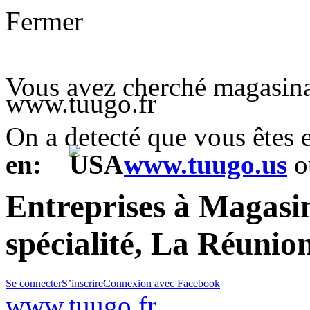
Fermer
Vous avez cherché magasina
www.tuugo.fr
On a detecté que vous êtes
en:
www.tuugo.us
o
Entreprises à Magasi
spécialité, La Réunio
Se connecter
S’inscrire
Connexion avec Facebook
www.tuugo.fr