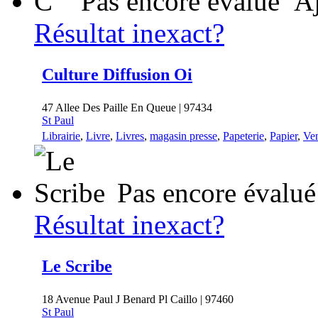
C
Pas encore évalué
Aj
Résultat inexact?
Culture Diffusion Oi
47 Allee Des Paille En Queue | 97434
St Paul
Librairie
,
Livre
,
Livres
,
magasin presse
,
Papeterie
,
Papier
,
Ven
Pas encore évalué
Résultat inexact?
Le Scribe
18 Avenue Paul J Benard Pl Caillo | 97460
St Paul