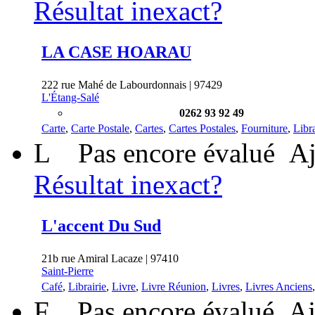
Résultat inexact?
LA CASE HOARAU
222 rue Mahé de Labourdonnais | 97429
L'Étang-Salé
0262 93 92 49
Carte
,
Carte Postale
,
Cartes
,
Cartes Postales
,
Fourniture
,
Libra
L
Pas encore évalué
Aj
Résultat inexact?
L'accent Du Sud
21b rue Amiral Lacaze | 97410
Saint-Pierre
Café
,
Librairie
,
Livre
,
Livre Réunion
,
Livres
,
Livres Anciens
F
Pas encore évalué
Aj