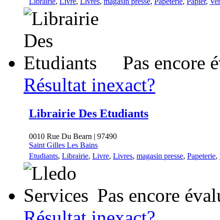
Librairie
,
Livre
,
Livres
,
magasin presse
,
Papeterie
,
Papier
,
Ven
Pas encore é
Résultat inexact?
Librairie Des Etudiants
0010 Rue Du Bearn | 97490
Saint Gilles Les Bains
Etudiants
,
Librairie
,
Livre
,
Livres
,
magasin presse
,
Papeterie
,
Pas encore éval
Résultat inexact?