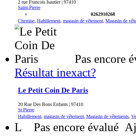
2 rue Francois Isautier | 97410
Saint-Pierre
0262910268
Chemise
,
Habillement
,
magasin de vêtement
,
Magasin de vêt
Pas encore é
Résultat inexact?
Le Petit Coin De Paris
20 Rue Des Bons Enfants | 97410
St Pierre
Habillement
,
magasin de vêtement
,
Magasin de vêtements
,
Ve
L
Pas encore évalué
Aj