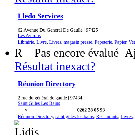
Lledo Services
62 Avenue Du General De Gaulle | 97425
Les Avirons
Librairie
,
Livre
,
Livres
,
magasin presse
,
Papeterie
,
Papier
,
Ven
R
Pas encore évalué
Aj
Résultat inexact?
Réunion Directory
2 rue du général de gaulle | 97434
Saint Gilles Les Bains
0262 28 05 93
Réunion Directory
,
saint-gilles-les-bains
,
Restaurants
,
Livres
,