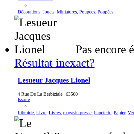
Décorations
,
Jouets
,
Miniatures
,
Poupees
,
Poupées
Pas encore 
Résultat inexact?
Lesueur Jacques Lionel
4 Rue De La Berbiziale | 63500
Issoire
Librairie
,
Livre
,
Livres
,
magasin presse
,
Papeterie
,
Papier
,
Ven