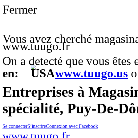
Fermer
Vous avez cherché magasina
www.tuugo.fr
On a detecté que vous êtes
en:
www.tuugo.us
o
Entreprises à Magasi
spécialité, Puy-De-D
Se connecter
S’inscrire
Connexion avec Facebook
www.tuugo.fr