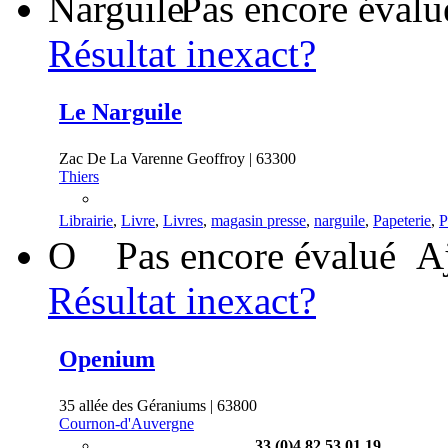
Pas encore évalu
Résultat inexact?
Le Narguile
Zac De La Varenne Geoffroy | 63300
Thiers
Librairie
,
Livre
,
Livres
,
magasin presse
,
narguile
,
Papeterie
,
P
O
Pas encore évalué
A
Résultat inexact?
Openium
35 allée des Géraniums | 63800
Cournon-d'Auvergne
33 (0)4 82 53 01 19