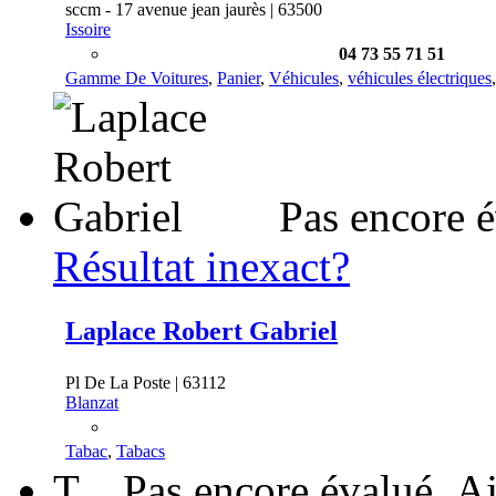
sccm - 17 avenue jean jaurès | 63500
Issoire
04 73 55 71 51
Gamme De Voitures
,
Panier
,
Véhicules
,
véhicules électriques
Pas encore 
Résultat inexact?
Laplace Robert Gabriel
Pl De La Poste | 63112
Blanzat
Tabac
,
Tabacs
T
Pas encore évalué
Aj