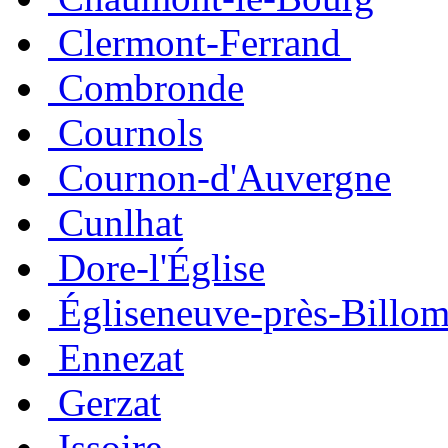
Clermont-Ferrand
Combronde
Cournols
Cournon-d'Auvergne
Cunlhat
Dore-l'Église
Égliseneuve-près-Billo
Ennezat
Gerzat
Issoire