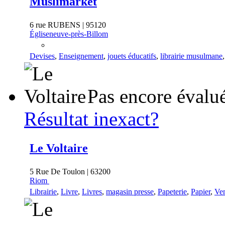
Muslimarket
6 rue RUBENS | 95120
Égliseneuve-près-Billom
Devises
,
Enseignement
,
jouets éducatifs
,
librairie musulmane
Pas encore évalu
Résultat inexact?
Le Voltaire
5 Rue De Toulon | 63200
Riom
Librairie
,
Livre
,
Livres
,
magasin presse
,
Papeterie
,
Papier
,
Ven