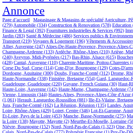
Annonce
Page d’accueil
Magasinage & Magasins de spécialité
Agriculture, P
(279)
Automobile
(334)
Construction & Renovation
(578)
Education
Finance & Legal
(392)
Fournitures industrielles & Services
(992)
Imm
Jardin
(283)
Santé & Médecine
(486)
Services publics & Environnem
Transport
(219)
Voyages & Logement
(196)
Vêtements & Accessoire
Allier, Auvergne
(247)
Alpes-De-Haute-Provence, Provence-Alpes-C
Champagne-Ardenne
(133)
Ardèche, Rhône-Alpes
(210)
Ariège, Mid
(240)
Aveyron, Midi-Pyrénées
(217)
Bas-Rhin, Alsace
(615)
Bouches
(428)
Cantal, Auvergne
(110)
Charente-Maritime, Poitou-Charentes
(
Corse Du Sud, Corse
(114)
Cote-D'or, Bourgogne
(129)
Cotes-D'arm
Dordogne, Aquitaine
(300)
Doubs, Franche-Comté
(312)
Drome, Rh
Haute-Normandie
(338)
Finistère, Bretagne
(554)
Gard, Languedoc-R
Guadeloupe, Guadeloupe
(220)
Guyane, French Guiana
(30)
Haut-Rh
Haute-Loire, Auvergne
(142)
Haute-Marne, Champagne-Ardenne
(7
Vienne, Limousin
(344)
Hautes-Alpes, Provence-Alpes-Côte d'Azur
(1,061)
Herault, Languedoc-Roussillon
(881)
Ille-Et-Vilaine, Bretagn
Jura, Franche-Comté
(162)
La Réunion, Réunion
(135)
Landes, Aqui
Loire, Rhône-Alpes
(429)
Loiret, Centre
(346)
Lot-Et-Garonne, Aqui
Et-Loire, Pays de la Loire
(453)
Manche, Basse-Normandie
(275)
Ma
la Loire
(138)
Mayotte, Mayotte
(2)
Meurthe-Et-Moselle, Lorraine
(5
Nièvre, Bourgogne
(152)
Nord, Nord-Pas-de-Calais
(1,323)
Oise, Pic
Calais, Nord-Pas-de-Calais
(777)
Polynésie Française
(1)
Puy-De-Dô