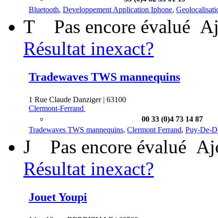
Bluetooth
,
Developpement Application Iphone
,
Geolocalisati
T
Pas encore évalué
Aj
Résultat inexact?
Tradewaves TWS mannequins
1 Rue Claude Danziger | 63100
Clermont-Ferrand
00 33 (0)4 73 14 87
Tradewaves TWS mannequins
,
Clermont Ferrand
,
Puy-De-
J
Pas encore évalué
Aj
Résultat inexact?
Jouet Youpi