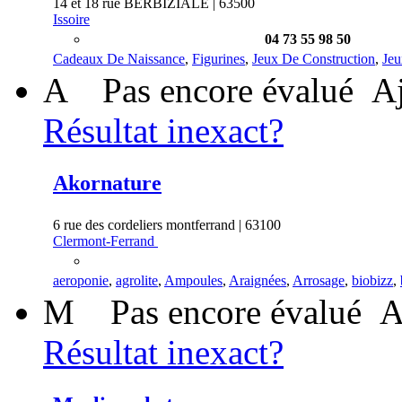
14 et 18 rue BERBIZIALE | 63500
Issoire
04 73 55 98 50
Cadeaux De Naissance
,
Figurines
,
Jeux De Construction
,
Jeu
A
Pas encore évalué
Aj
Résultat inexact?
Akornature
6 rue des cordeliers montferrand | 63100
Clermont-Ferrand
aeroponie
,
agrolite
,
Ampoules
,
Araignées
,
Arrosage
,
biobizz
,
M
Pas encore évalué
A
Résultat inexact?