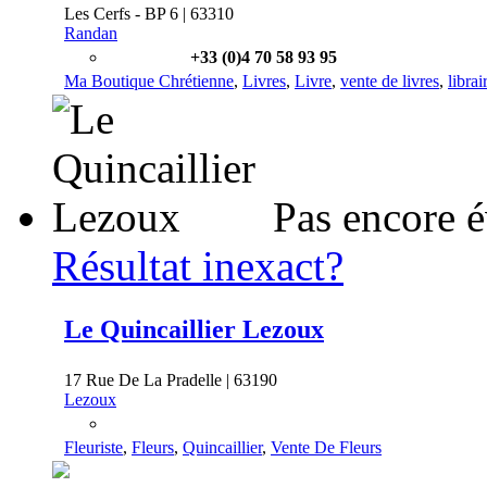
Les Cerfs - BP 6 | 63310
Randan
+33 (0)4 70 58 93 95
Ma Boutique Chrétienne
,
Livres
,
Livre
,
vente de livres
,
librai
Pas encore 
Résultat inexact?
Le Quincaillier Lezoux
17 Rue De La Pradelle | 63190
Lezoux
Fleuriste
,
Fleurs
,
Quincaillier
,
Vente De Fleurs