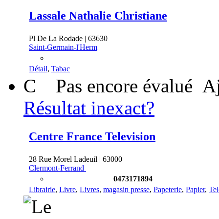
Lassale Nathalie Christiane
Pl De La Rodade | 63630
Saint-Germain-l'Herm
Détail
,
Tabac
C
Pas encore évalué
Aj
Résultat inexact?
Centre France Television
28 Rue Morel Ladeuil | 63000
Clermont-Ferrand
0473171894
Librairie
,
Livre
,
Livres
,
magasin presse
,
Papeterie
,
Papier
,
Tel