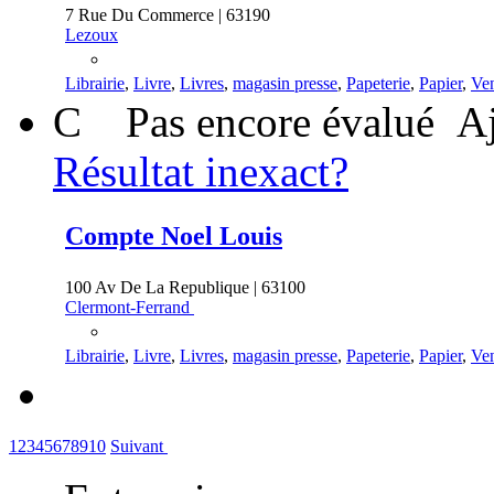
7 Rue Du Commerce | 63190
Lezoux
Librairie
,
Livre
,
Livres
,
magasin presse
,
Papeterie
,
Papier
,
Ven
C
Pas encore évalué
Aj
Résultat inexact?
Compte Noel Louis
100 Av De La Republique | 63100
Clermont-Ferrand
Librairie
,
Livre
,
Livres
,
magasin presse
,
Papeterie
,
Papier
,
Ven
1
2
3
4
5
6
7
8
9
10
Suivant