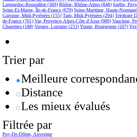
Languedoc-Roussillon
(369)
Rhône, Rhône-Alpes
(848)
Sarthe, Pays
Seine-Et-Marne, Île-de-France
(670)
Seine-Maritime, Haute-Normand
Garonne, Midi-Pyrénées
(155)
Tarn, Midi-Pyrénées
(294)
Territoire 
de-France
(701)
Var, Provence-Alpes-Côte d'Azur
(989)
Vaucluse, P
Charentes
(188)
Vosges, Lorraine
(253)
Yonne, Bourgogne
(207)
Yvel
Trier par
Meilleure correspondan
Distance
Les mieux évalués
Filtrée par
Puy-De-Dôme, Auvergne