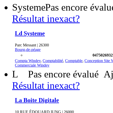
Pas encore évalu
Résultat inexact?
Ld Systeme
Parc Messant | 26300
Bourg-de-péage
0475026932
Compta Windev
,
Comptabilité
,
Comptable
,
Conception Site 
Commerciale Windev
L
Pas encore évalué
Aj
Résultat inexact?
La Boite Digitale
10 RUE ÉDOUARD IUNG | 26000