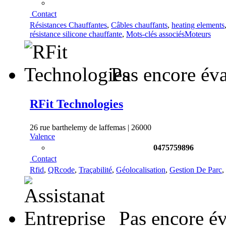
Contact
Résistances Chauffantes
,
Câbles chauffants
,
heating elements
résistance silicone chauffante
,
Mots-clés associésMoteurs
Pas encore év
RFit Technologies
26 rue barthelemy de laffemas | 26000
Valence
0475759896
Contact
Rfid
,
QRcode
,
Traçabilité
,
Géolocalisation
,
Gestion De Parc
,
Pas encore é