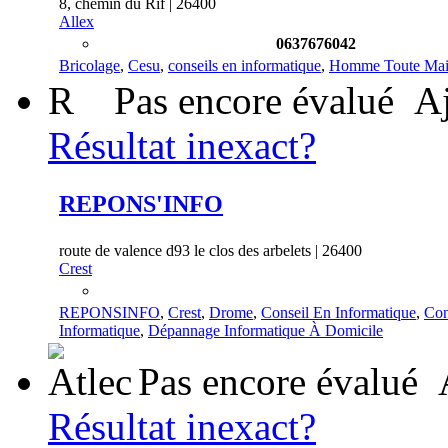
8, chemin du Rif | 26400
Allex
0637676042
Bricolage
,
Cesu
,
conseils en informatique
,
Homme Toute Ma
R
Pas encore évalué
Aj
Résultat inexact?
REPONS'INFO
route de valence d93 le clos des arbelets | 26400
Crest
REPONSINFO
,
Crest
,
Drome
,
Conseil En Informatique
,
Con
Informatique
,
Dépannage Informatique À Domicile
Pas encore évalué
Résultat inexact?