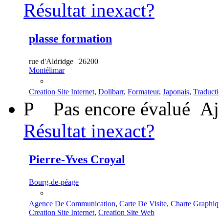
Résultat inexact?
plasse formation
rue d'Aldridge | 26200
Montélimar
Creation Site Internet
,
Dolibarr
,
Formateur
,
Japonais
,
Traduct
P
Pas encore évalué
Aj
Résultat inexact?
Pierre-Yves Croyal
Bourg-de-péage
Agence De Communication
,
Carte De Visite
,
Charte Graphiq
Creation Site Internet
,
Creation Site Web