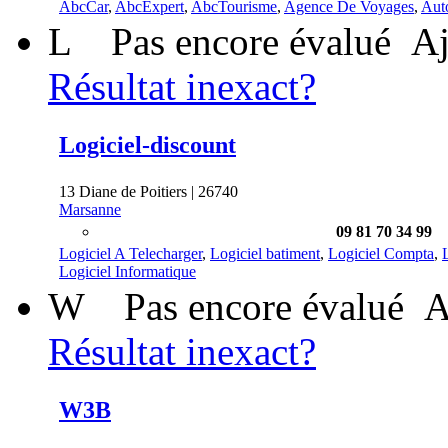
AbcCar
,
AbcExpert
,
AbcTourisme
,
Agence De Voyages
,
Aut
L
Pas encore évalué
Aj
Résultat inexact?
Logiciel-discount
13 Diane de Poitiers | 26740
Marsanne
09 81 70 34 99
Logiciel A Telecharger
,
Logiciel batiment
,
Logiciel Compta
,
Logiciel Informatique
W
Pas encore évalué
A
Résultat inexact?
W3B