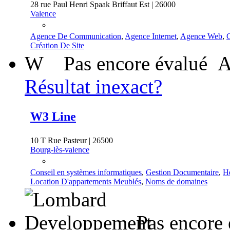
28 rue Paul Henri Spaak Briffaut Est | 26000
Valence
Agence De Communication
,
Agence Internet
,
Agence Web
,
C
Création De Site
W
Pas encore évalué
A
Résultat inexact?
W3 Line
10 T Rue Pasteur | 26500
Bourg-lès-valence
Conseil en systèmes informatiques
,
Gestion Documentaire
,
H
Location D'appartements Meublés
,
Noms de domaines
Pas encore 