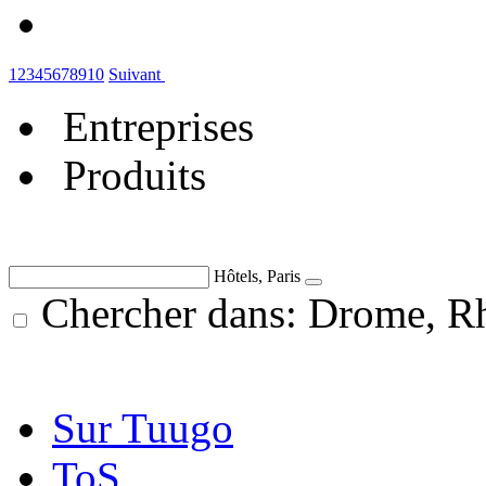
1
2
3
4
5
6
7
8
9
10
Suivant
Entreprises
Produits
Hôtels, Paris
Chercher dans: Drome, Rh
Sur Tuugo
ToS