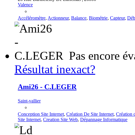
Valence
Accéléromètre
,
Actionneur
,
Balance
,
Biométrie
,
Capteur
,
Déb
Pas encore év
Résultat inexact?
Ami26 - C.LEGER
Saint-vallier
Conception Site Internet
,
Création De Site Internet
,
Création d
Site Internet
,
Creation Site Web
,
Dépannage Informatique