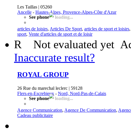
Les Taillas | 05260
Ancelle
-
Hautes-Alpes, Provence-Alpes-Côte d'Azur
See phone
loading...
articles de loisirs
,
Articles De Sport
,
articles de sport et loisirs
sport
,
Vente d'articles de sport et de loisir
R
Not evaluated yet
Ad
Inaccurate result?
ROYAL GROUP
26 Rue du marechal leclerc | 59128
Flers-en-Escrebieux
-
Nord, Nord-Pas-de-Calais
See phone
loading...
Agence Communication
,
Agence De Communication
,
Agence
Cadeau publicitaire