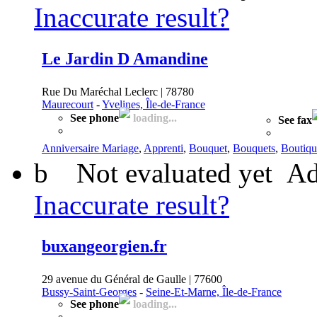
Inaccurate result?
Le Jardin D Amandine
Rue Du Maréchal Leclerc | 78780
Maurecourt
-
Yvelines, Île-de-France
See phone
loading...
See fax
Anniversaire Mariage
,
Apprenti
,
Bouquet
,
Bouquets
,
Boutiqu
b
Not evaluated yet
Ad
Inaccurate result?
buxangeorgien.fr
29 avenue du Général de Gaulle | 77600
Bussy-Saint-Georges
-
Seine-Et-Marne, Île-de-France
See phone
loading...