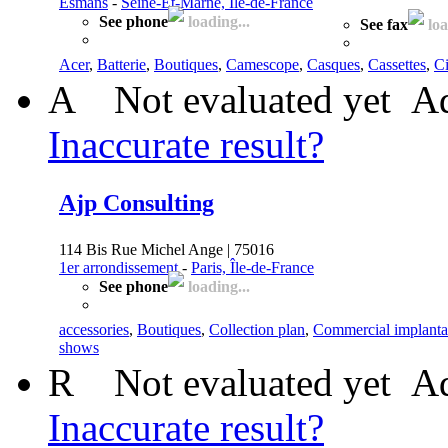
Esmans
-
Seine-Et-Marne, Île-de-France
See phone
loading...
See fax
loa
Acer
,
Batterie
,
Boutiques
,
Camescope
,
Casques
,
Cassettes
,
Ci
A
Not evaluated yet
Ad
Inaccurate result?
Ajp Consulting
114 Bis Rue Michel Ange | 75016
1er arrondissement
-
Paris, Île-de-France
See phone
loading...
accessories
,
Boutiques
,
Collection plan
,
Commercial implanta
shows
R
Not evaluated yet
Ad
Inaccurate result?