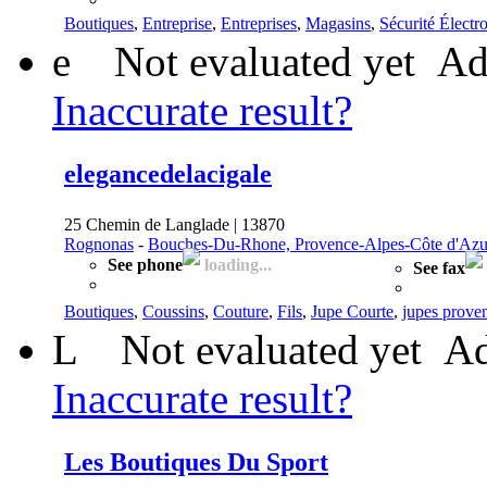
Boutiques
,
Entreprise
,
Entreprises
,
Magasins
,
Sécurité Électr
e
Not evaluated yet
Ad
Inaccurate result?
elegancedelacigale
25 Chemin de Langlade | 13870
Rognonas
-
Bouches-Du-Rhone, Provence-Alpes-Côte d'Azu
See phone
loading...
See fax
Boutiques
,
Coussins
,
Couture
,
Fils
,
Jupe Courte
,
jupes prove
L
Not evaluated yet
Ad
Inaccurate result?
Les Boutiques Du Sport