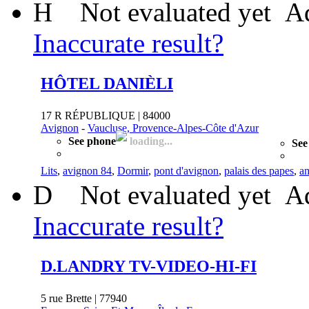
H
Not evaluated yet
Ad
Inaccurate result?
HÔTEL DANIÈLI
17 R RÉPUBLIQUE | 84000
Avignon
-
Vaucluse, Provence-Alpes-Côte d'Azur
See phone
loading...
See
Lits
,
avignon 84
,
Dormir
,
pont d'avignon
,
palais des papes
,
am
D
Not evaluated yet
Ad
Inaccurate result?
D.LANDRY TV-VIDEO-HI-FI
5 rue Brette | 77940