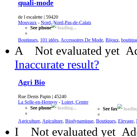
quali-mode
de l escalette | 59420
Mouvaux
-
Nord, Nord-Pas-de-Calais
See phone
loading...
Boutiques
,
101 idées
,
Accessoires De Mode
,
Bijoux
,
boutiqu
A
Not evaluated yet
Ad
Inaccurate result?
Agri Bio
Rue Denis Papin | 45240
La Selle-en-Hermoy
-
Loiret, Centre
See phone
loading...
See fax
loading
Agriculture
,
Apiculture
,
Biodynamique
,
Boutiques
,
Elevage
,
I
Not evaluated yet
Ad