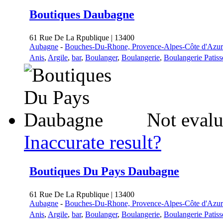
Boutiques Daubagne
61 Rue De La Rpublique | 13400
Aubagne
-
Bouches-Du-Rhone, Provence-Alpes-Côte d'Azur
Anis
,
Argile
,
bar
,
Boulanger
,
Boulangerie
,
Boulangerie Patiss
Not evalu
Inaccurate result?
Boutiques Du Pays Daubagne
61 Rue De La Rpublique | 13400
Aubagne
-
Bouches-Du-Rhone, Provence-Alpes-Côte d'Azur
Anis
,
Argile
,
bar
,
Boulanger
,
Boulangerie
,
Boulangerie Patiss