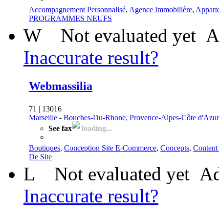
Accompagnement Personnalisé
,
Agence Immobilière
,
Appart
PROGRAMMES NEUFS
W
Not evaluated yet
A
Inaccurate result?
Webmassilia
71 | 13016
Marseille
-
Bouches-Du-Rhone, Provence-Alpes-Côte d'Azur
See fax
loading...
Boutiques
,
Conception Site E-Commerce
,
Concepts
,
Content
De Site
L
Not evaluated yet
Ad
Inaccurate result?