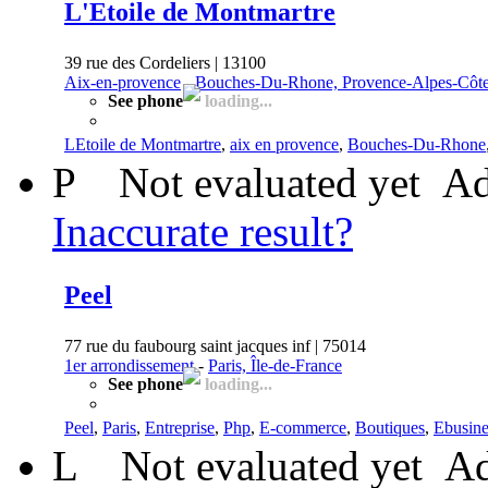
L'Etoile de Montmartre
39 rue des Cordeliers | 13100
Aix-en-provence
-
Bouches-Du-Rhone, Provence-Alpes-Côte
See phone
loading...
LEtoile de Montmartre
,
aix en provence
,
Bouches-Du-Rhone
P
Not evaluated yet
Ad
Inaccurate result?
Peel
77 rue du faubourg saint jacques inf | 75014
1er arrondissement
-
Paris, Île-de-France
See phone
loading...
Peel
,
Paris
,
Entreprise
,
Php
,
E-commerce
,
Boutiques
,
Ebusine
L
Not evaluated yet
Ad