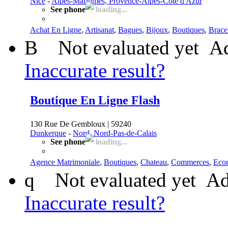
Nice
-
Alpes-Maritimes, Provence-Alpes-Côte d'Azur
See phone
loading...
Achat En Ligne
,
Artisanat
,
Bagues
,
Bijoux
,
Boutiques
,
Brace
B
Not evaluated yet
Ad
Inaccurate result?
Boutique En Ligne Flash
130 Rue De Gembloux | 59240
Dunkerque
-
Nord, Nord-Pas-de-Calais
See phone
loading...
Agence Matrimoniale
,
Boutiques
,
Chateau
,
Commerces
,
Eco
q
Not evaluated yet
Ad
Inaccurate result?