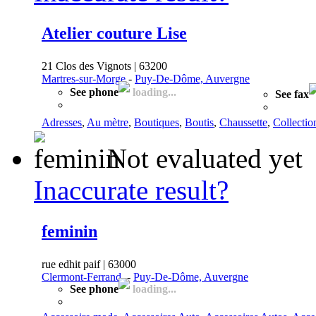
Atelier couture Lise
21 Clos des Vignots | 63200
Martres-sur-Morge
-
Puy-De-Dôme, Auvergne
See phone
loading...
See fax
Adresses
,
Au mètre
,
Boutiques
,
Boutis
,
Chaussette
,
Collectio
Not evaluated yet
Inaccurate result?
feminin
rue edhit paif | 63000
Clermont-Ferrand
-
Puy-De-Dôme, Auvergne
See phone
loading...