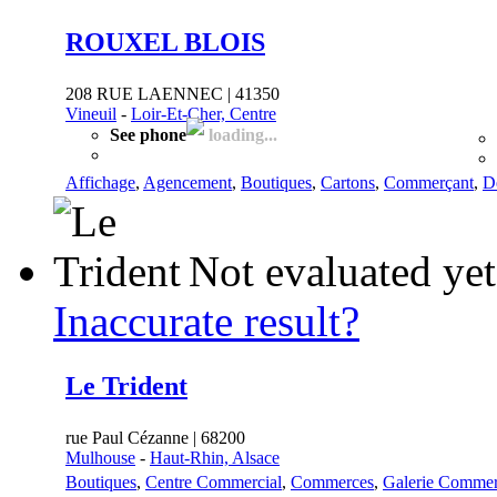
ROUXEL BLOIS
208 RUE LAENNEC | 41350
Vineuil
-
Loir-Et-Cher, Centre
See phone
loading...
Affichage
,
Agencement
,
Boutiques
,
Cartons
,
Commerçant
,
D
Not evaluated yet
Inaccurate result?
Le Trident
rue Paul Cézanne | 68200
Mulhouse
-
Haut-Rhin, Alsace
Boutiques
,
Centre Commercial
,
Commerces
,
Galerie Commer