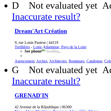
D
Not evaluated yet
Ad
Inaccurate result?
Dream'Art Création
9, rue Louis Pasteur | 44119
Treillières
-
Loire-Atlantique, Pays de la Loire
See phone
loading...
Agencement
,
Arches
,
Architectes
,
Boutiques
,
Catalogue
,
Col
G
Not evaluated yet
Ad
Inaccurate result?
GRENAD'IN
42 Avenue de la République | 06300