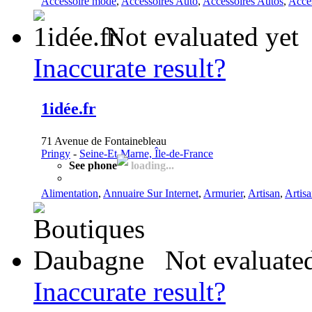
Accessoire mode
,
Accessoires Auto
,
Accessoires Autos
,
Acce
Not evaluated yet
Inaccurate result?
1idée.fr
71 Avenue de Fontainebleau
Pringy
-
Seine-Et-Marne, Île-de-France
See phone
loading...
Alimentation
,
Annuaire Sur Internet
,
Armurier
,
Artisan
,
Artisa
Not evaluate
Inaccurate result?