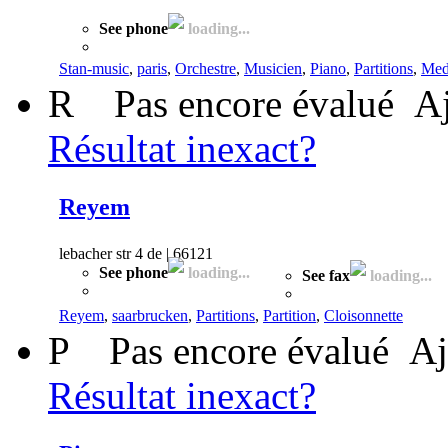
See phone
loading...
Stan-music
,
paris
,
Orchestre
,
Musicien
,
Piano
,
Partitions
,
Med
R
Pas encore évalué
Aj
Résultat inexact?
Reyem
lebacher str 4 de | 66121
See phone
loading...
See fax
loading...
Reyem
,
saarbrucken
,
Partitions
,
Partition
,
Cloisonnette
P
Pas encore évalué
Aj
Résultat inexact?