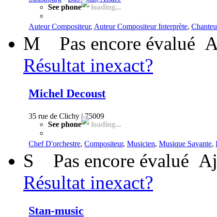
See phone
loading...
Auteur Compositeur
,
Auteur Compositeur Interprète
,
Chanteu
M
Pas encore évalué
A
Résultat inexact?
Michel Decoust
35 rue de Clichy | 75009
See phone
loading...
Chef D'orchestre
,
Compositeur
,
Musicien
,
Musique Savante
,
S
Pas encore évalué
Aj
Résultat inexact?
Stan-music