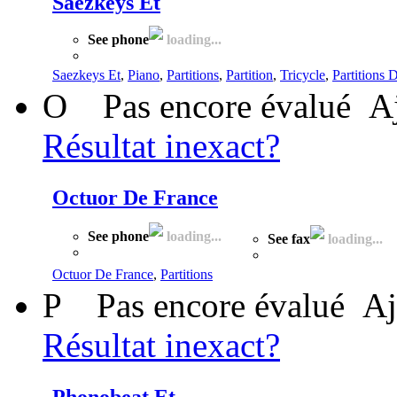
Saezkeys Et
See phone
loading...
Saezkeys Et
,
Piano
,
Partitions
,
Partition
,
Tricycle
,
Partitions 
O
Pas encore évalué
A
Résultat inexact?
Octuor De France
See phone
loading...
See fax
loading...
Octuor De France
,
Partitions
P
Pas encore évalué
Aj
Résultat inexact?
Phonobeat Et