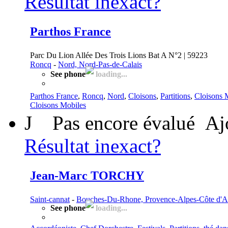
Résultat inexact?
Parthos France
Parc Du Lion Allée Des Trois Lions Bat A N°2 | 59223
Roncq
-
Nord, Nord-Pas-de-Calais
See phone
loading...
Parthos France
,
Roncq
,
Nord
,
Cloisons
,
Partitions
,
Cloisons 
Cloisons Mobiles
J
Pas encore évalué
Aj
Résultat inexact?
Jean-Marc TORCHY
Saint-cannat
-
Bouches-Du-Rhone, Provence-Alpes-Côte d'A
See phone
loading...