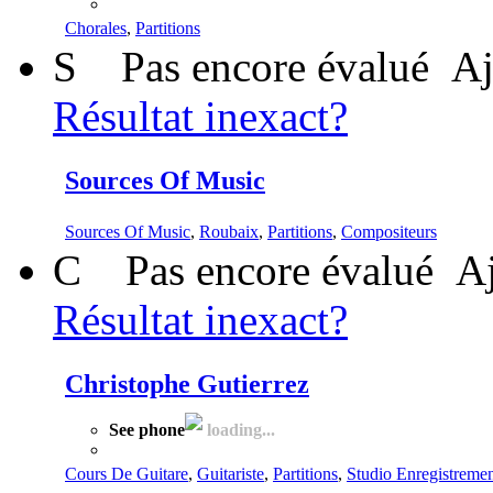
Chorales
,
Partitions
S
Pas encore évalué
Aj
Résultat inexact?
Sources Of Music
Sources Of Music
,
Roubaix
,
Partitions
,
Compositeurs
C
Pas encore évalué
Aj
Résultat inexact?
Christophe Gutierrez
See phone
loading...
Cours De Guitare
,
Guitariste
,
Partitions
,
Studio Enregistreme