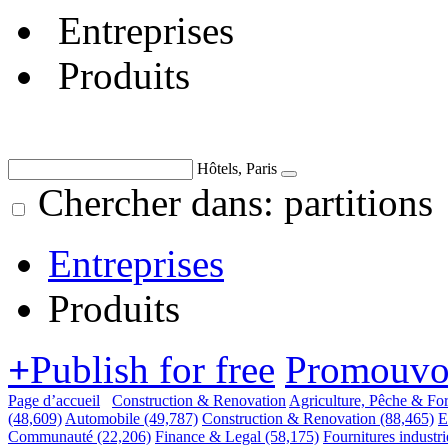
Entreprises
Produits
Hôtels, Paris
Chercher dans: partitions
Entreprises
Produits
+
Publish for free
Promouvoi
Page d’accueil
Construction & Renovation
Agriculture, Pêche & For
(48,609)
Automobile
(49,787)
Construction & Renovation
(88,465)
E
Communauté
(22,206)
Finance & Legal
(58,175)
Fournitures industri