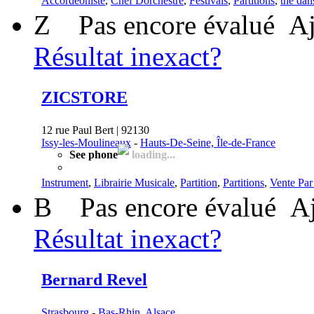
Accordéoniste
,
Chef Dorchestre
,
Festivals
,
Partitions
,
thé dan
Z
Pas encore évalué
Aj
Résultat inexact?
ZICSTORE
12 rue Paul Bert | 92130
Issy-les-Moulineaux
-
Hauts-De-Seine, Île-de-France
See phone
loading...
Instrument
,
Librairie Musicale
,
Partition
,
Partitions
,
Vente Par
B
Pas encore évalué
Aj
Résultat inexact?
Bernard Revel
Strasbourg
-
Bas-Rhin, Alsace