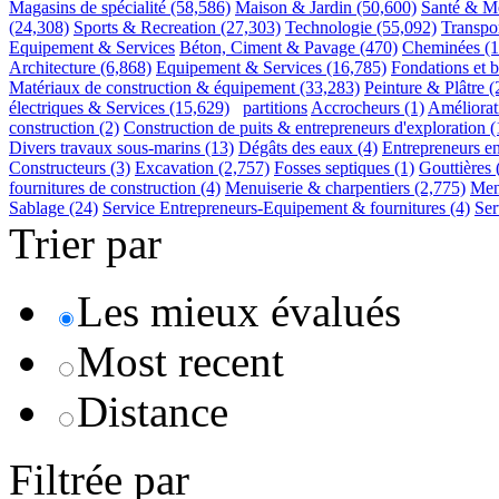
Magasins de spécialité
(58,586)
Maison & Jardin
(50,600)
Santé & M
(24,308)
Sports & Recreation
(27,303)
Technologie
(55,092)
Transpo
Equipement & Services
Béton, Ciment & Pavage
(470)
Cheminées
(
Architecture
(6,868)
Equipement & Services
(16,785)
Fondations et b
Matériaux de construction & équipement
(33,283)
Peinture & Plâtre
(
électriques & Services
(15,629)
partitions
Accrocheurs
(1)
Améliorat
construction
(2)
Construction de puits & entrepreneurs d'exploration
(
Divers travaux sous-marins
(13)
Dégâts des eaux
(4)
Entrepreneurs e
Constructeurs
(3)
Excavation
(2,757)
Fosses septiques
(1)
Gouttières
fournitures de construction
(4)
Menuiserie & charpentiers
(2,775)
Menu
Sablage
(24)
Service Entrepreneurs-Equipement & fournitures
(4)
Ser
Trier par
Les mieux évalués
Most recent
Distance
Filtrée par