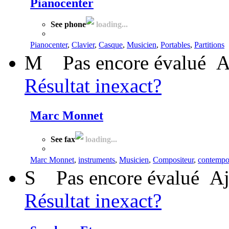
Pianocenter
See phone
loading...
Pianocenter
,
Clavier
,
Casque
,
Musicien
,
Portables
,
Partitions
M
Pas encore évalué
A
Résultat inexact?
Marc Monnet
See fax
loading...
Marc Monnet
,
instruments
,
Musicien
,
Compositeur
,
contempo
S
Pas encore évalué
Aj
Résultat inexact?