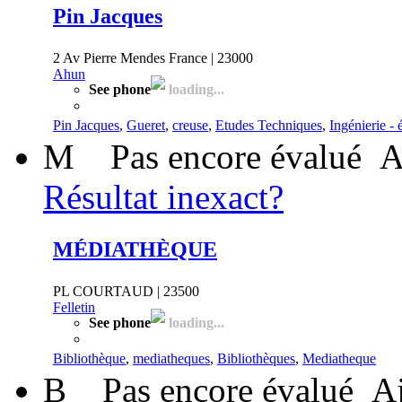
Pin Jacques
2 Av Pierre Mendes France | 23000
Ahun
See phone
loading...
Pin Jacques
,
Gueret
,
creuse
,
Etudes Techniques
,
Ingénierie -
M
Pas encore évalué
A
Résultat inexact?
MÉDIATHÈQUE
PL COURTAUD | 23500
Felletin
See phone
loading...
Bibliothèque
,
mediatheques
,
Bibliothèques
,
Mediatheque
B
Pas encore évalué
Aj