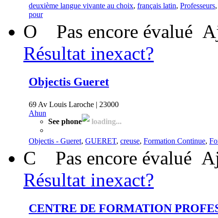
deuxième langue vivante au choix
,
français latin
,
Professeurs
pour
O
Pas encore évalué
A
Résultat inexact?
Objectis Gueret
69 Av Louis Laroche | 23000
Ahun
See phone
loading...
Objectis - Gueret
,
GUERET
,
creuse
,
Formation Continue
,
Fo
C
Pas encore évalué
Aj
Résultat inexact?
CENTRE DE FORMATION PROFE