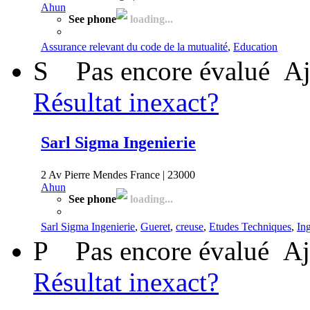
Ahun
See phone
loading...
Assurance relevant du code de la mutualité
,
Education
S
Pas encore évalué
Aj
Résultat inexact?
Sarl Sigma Ingenierie
2 Av Pierre Mendes France | 23000
Ahun
See phone
loading...
Sarl Sigma Ingenierie
,
Gueret
,
creuse
,
Etudes Techniques
,
Ing
P
Pas encore évalué
Aj
Résultat inexact?