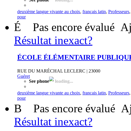
deuxième langue vivante au choix
,
français latin
,
Professeurs
pour
É
Pas encore évalué
Aj
Résultat inexact?
ÉCOLE ÉLÉMENTAIRE PUBLIQU
RUE DU MARÉCHAL LECLERC | 23000
Guéret
See phone
loading...
deuxième langue vivante au choix
,
français latin
,
Professeurs
pour
B
Pas encore évalué
Aj
Résultat inexact?