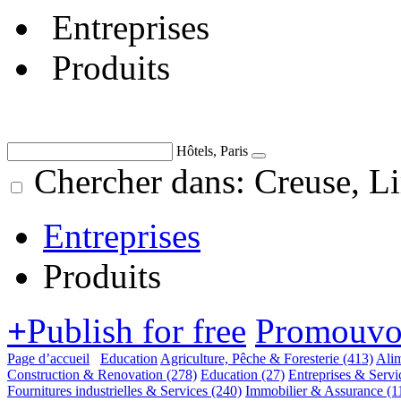
Entreprises
Produits
Hôtels, Paris
Chercher dans: Creuse, L
Entreprises
Produits
+
Publish for free
Promouvoi
Page d’accueil
Education
Agriculture, Pêche & Foresterie
(413)
Alim
Construction & Renovation
(278)
Education
(27)
Entreprises & Servi
Fournitures industrielles & Services
(240)
Immobilier & Assurance
(1