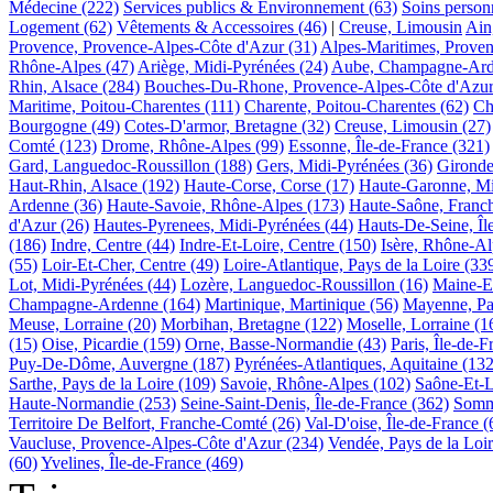
Médecine
(222)
Services publics & Environnement
(63)
Soins person
Logement
(62)
Vêtements & Accessoires
(46)
|
Creuse, Limousin
Ain
Provence, Provence-Alpes-Côte d'Azur
(31)
Alpes-Maritimes, Prove
Rhône-Alpes
(47)
Ariège, Midi-Pyrénées
(24)
Aube, Champagne-Ar
Rhin, Alsace
(284)
Bouches-Du-Rhone, Provence-Alpes-Côte d'Azu
Maritime, Poitou-Charentes
(111)
Charente, Poitou-Charentes
(62)
Ch
Bourgogne
(49)
Cotes-D'armor, Bretagne
(32)
Creuse, Limousin
(27)
Comté
(123)
Drome, Rhône-Alpes
(99)
Essonne, Île-de-France
(321)
Gard, Languedoc-Roussillon
(188)
Gers, Midi-Pyrénées
(36)
Gironde
Haut-Rhin, Alsace
(192)
Haute-Corse, Corse
(17)
Haute-Garonne, Mi
Ardenne
(36)
Haute-Savoie, Rhône-Alpes
(173)
Haute-Saône, Franc
d'Azur
(26)
Hautes-Pyrenees, Midi-Pyrénées
(44)
Hauts-De-Seine, Îl
(186)
Indre, Centre
(44)
Indre-Et-Loire, Centre
(150)
Isère, Rhône-Al
(55)
Loir-Et-Cher, Centre
(49)
Loire-Atlantique, Pays de la Loire
(33
Lot, Midi-Pyrénées
(44)
Lozère, Languedoc-Roussillon
(16)
Maine-Et
Champagne-Ardenne
(164)
Martinique, Martinique
(56)
Mayenne, Pay
Meuse, Lorraine
(20)
Morbihan, Bretagne
(122)
Moselle, Lorraine
(1
(15)
Oise, Picardie
(159)
Orne, Basse-Normandie
(43)
Paris, Île-de-F
Puy-De-Dôme, Auvergne
(187)
Pyrénées-Atlantiques, Aquitaine
(132
Sarthe, Pays de la Loire
(109)
Savoie, Rhône-Alpes
(102)
Saône-Et-L
Haute-Normandie
(253)
Seine-Saint-Denis, Île-de-France
(362)
Somme
Territoire De Belfort, Franche-Comté
(26)
Val-D'oise, Île-de-France
(
Vaucluse, Provence-Alpes-Côte d'Azur
(234)
Vendée, Pays de la Loi
(60)
Yvelines, Île-de-France
(469)