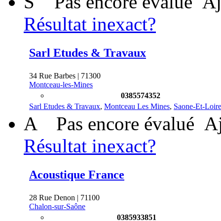
S
Pas encore évalué
Aj
Résultat inexact?
Sarl Etudes & Travaux
34 Rue Barbes | 71300
Montceau-les-Mines
0385574352
Sarl Etudes & Travaux
,
Montceau Les Mines
,
Saone-Et-Loir
A
Pas encore évalué
Aj
Résultat inexact?
Acoustique France
28 Rue Denon | 71100
Chalon-sur-Saône
0385933851