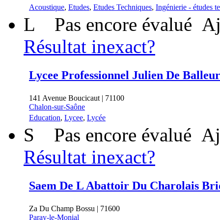
Acoustique
,
Etudes
,
Etudes Techniques
,
Ingénierie - études t
L
Pas encore évalué
Aj
Résultat inexact?
Lycee Professionnel Julien De Balleu
141 Avenue Boucicaut | 71100
Chalon-sur-Saône
Education
,
Lycee
,
Lycée
S
Pas encore évalué
Aj
Résultat inexact?
Saem De L Abattoir Du Charolais Bri
Za Du Champ Bossu | 71600
Paray-le-Monial