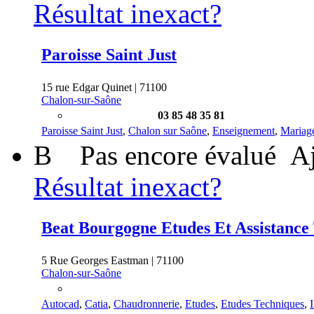
Résultat inexact?
Paroisse Saint Just
15 rue Edgar Quinet | 71100
Chalon-sur-Saône
03 85 48 35 81
Paroisse Saint Just
,
Chalon sur Saône
,
Enseignement
,
Mariag
B
Pas encore évalué
Aj
Résultat inexact?
Beat Bourgogne Etudes Et Assistance
5 Rue Georges Eastman | 71100
Chalon-sur-Saône
Autocad
,
Catia
,
Chaudronnerie
,
Etudes
,
Etudes Techniques
,