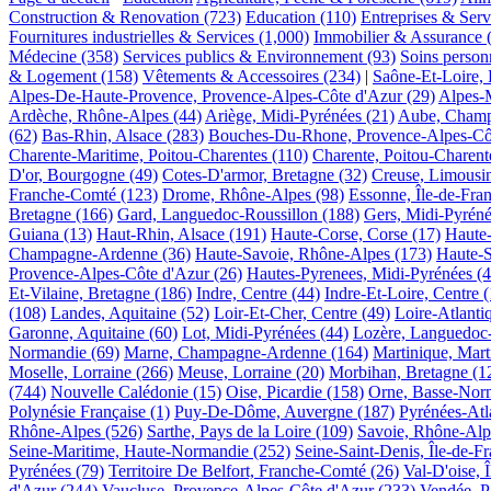
Construction & Renovation
(723)
Education
(110)
Entreprises & Serv
Fournitures industrielles & Services
(1,000)
Immobilier & Assurance
Médecine
(358)
Services publics & Environnement
(93)
Soins person
& Logement
(158)
Vêtements & Accessoires
(234)
|
Saône-Et-Loire,
Alpes-De-Haute-Provence, Provence-Alpes-Côte d'Azur
(29)
Alpes-
Ardèche, Rhône-Alpes
(44)
Ariège, Midi-Pyrénées
(21)
Aube, Cham
(62)
Bas-Rhin, Alsace
(283)
Bouches-Du-Rhone, Provence-Alpes-Cô
Charente-Maritime, Poitou-Charentes
(110)
Charente, Poitou-Charent
D'or, Bourgogne
(49)
Cotes-D'armor, Bretagne
(32)
Creuse, Limousi
Franche-Comté
(123)
Drome, Rhône-Alpes
(98)
Essonne, Île-de-Fra
Bretagne
(166)
Gard, Languedoc-Roussillon
(188)
Gers, Midi-Pyrén
Guiana
(13)
Haut-Rhin, Alsace
(191)
Haute-Corse, Corse
(17)
Haute
Champagne-Ardenne
(36)
Haute-Savoie, Rhône-Alpes
(173)
Haute-
Provence-Alpes-Côte d'Azur
(26)
Hautes-Pyrenees, Midi-Pyrénées
(4
Et-Vilaine, Bretagne
(186)
Indre, Centre
(44)
Indre-Et-Loire, Centre
(
(108)
Landes, Aquitaine
(52)
Loir-Et-Cher, Centre
(49)
Loire-Atlanti
Garonne, Aquitaine
(60)
Lot, Midi-Pyrénées
(44)
Lozère, Languedoc-
Normandie
(69)
Marne, Champagne-Ardenne
(164)
Martinique, Mart
Moselle, Lorraine
(266)
Meuse, Lorraine
(20)
Morbihan, Bretagne
(1
(744)
Nouvelle Calédonie
(15)
Oise, Picardie
(158)
Orne, Basse-Nor
Polynésie Française
(1)
Puy-De-Dôme, Auvergne
(187)
Pyrénées-Atl
Rhône-Alpes
(526)
Sarthe, Pays de la Loire
(109)
Savoie, Rhône-Alp
Seine-Maritime, Haute-Normandie
(252)
Seine-Saint-Denis, Île-de-F
Pyrénées
(79)
Territoire De Belfort, Franche-Comté
(26)
Val-D'oise, 
d'Azur
(244)
Vaucluse, Provence-Alpes-Côte d'Azur
(233)
Vendée, P