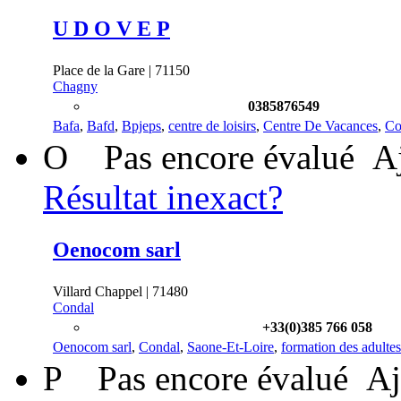
U D O V E P
Place de la Gare | 71150
Chagny
0385876549
Bafa
,
Bafd
,
Bpjeps
,
centre de loisirs
,
Centre De Vacances
,
Co
O
Pas encore évalué
A
Résultat inexact?
Oenocom sarl
Villard Chappel | 71480
Condal
+33(0)385 766 058
Oenocom sarl
,
Condal
,
Saone-Et-Loire
,
formation des adultes
P
Pas encore évalué
Aj