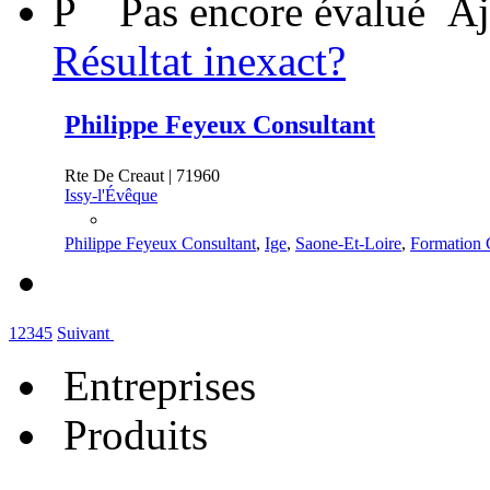
P
Pas encore évalué
Aj
Résultat inexact?
Philippe Feyeux Consultant
Rte De Creaut | 71960
Issy-l'Évêque
Philippe Feyeux Consultant
,
Ige
,
Saone-Et-Loire
,
Formation 
1
2
3
4
5
Suivant
Entreprises
Produits