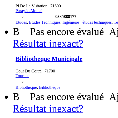
Pl De La Visitation | 71600
Paray-le-Monial
0385888177
Etudes
,
Etudes Techniques
,
Ingénierie - études techniques
,
Te
B
Pas encore évalué
Aj
Résultat inexact?
Bibliotheque Municipale
Cour Du Coitre | 71700
Tournus
Bibliotheque
,
Bibliothèque
B
Pas encore évalué
Aj
Résultat inexact?