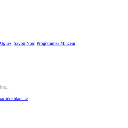
Algues
,
Savon Noir
,
Programmes Minceur
ng...
harrière blanche