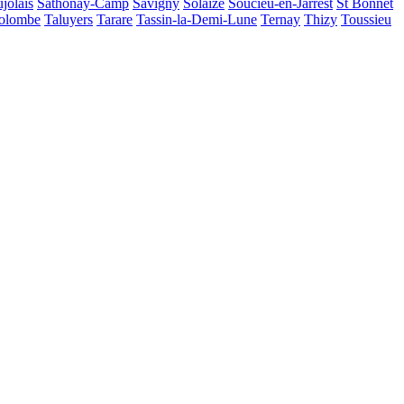
jolais
Sathonay-Camp
Savigny
Solaize
Soucieu-en-Jarrest
St Bonnet
Colombe
Taluyers
Tarare
Tassin-la-Demi-Lune
Ternay
Thizy
Toussieu