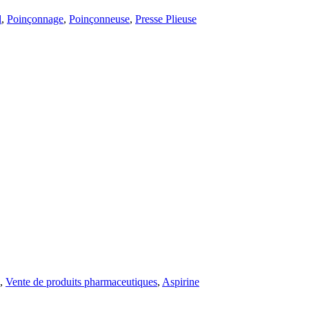
l
,
Poinçonnage
,
Poinçonneuse
,
Presse Plieuse
,
Vente de produits pharmaceutiques
,
Aspirine