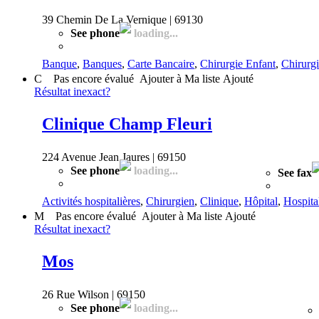
39 Chemin De La Vernique | 69130
See phone
loading...
Banque
,
Banques
,
Carte Bancaire
,
Chirurgie Enfant
,
Chirurg
C
Pas encore évalué
Ajouter à Ma liste
Ajouté
Résultat inexact?
Clinique Champ Fleuri
224 Avenue Jean Jaures | 69150
See phone
loading...
See fax
Activités hospitalières
,
Chirurgien
,
Clinique
,
Hôpital
,
Hospita
M
Pas encore évalué
Ajouter à Ma liste
Ajouté
Résultat inexact?
Mos
26 Rue Wilson | 69150
See phone
loading...