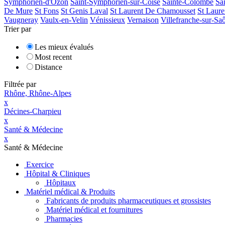
Symphorien-d'Ozon
Saint-Symphorien-sur-Coise
Sainte-Colombe
Sa
De Mure
St Fons
St Genis Laval
St Laurent De Chamousset
St Laur
Vaugneray
Vaulx-en-Velin
Vénissieux
Vernaison
Villefranche-sur-Sa
Trier par
Les mieux évalués
Most recent
Distance
Filtrée par
Rhône, Rhône-Alpes
x
Décines-Charpieu
x
Santé & Médecine
x
Santé & Médecine
Exercice
Hôpital & Cliniques
Hôpitaux
Matériel médical & Produits
Fabricants de produits pharmaceutiques et grossistes
Matériel médical et fournitures
Pharmacies