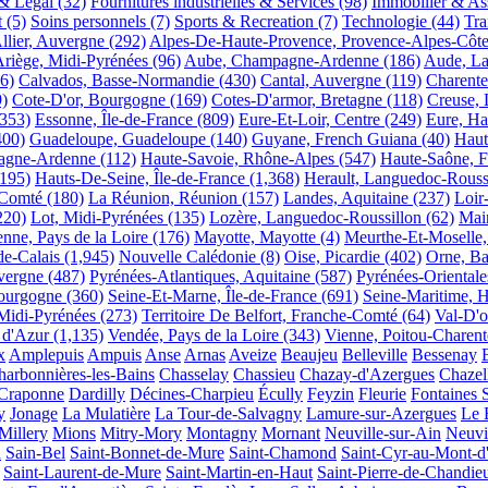
& Legal
(32)
Fournitures industrielles & Services
(98)
Immobilier & As
t
(5)
Soins personnels
(7)
Sports & Recreation
(7)
Technologie
(44)
Tra
llier, Auvergne
(292)
Alpes-De-Haute-Provence, Provence-Alpes-Côte
riège, Midi-Pyrénées
(96)
Aube, Champagne-Ardenne
(186)
Aude, La
6)
Calvados, Basse-Normandie
(430)
Cantal, Auvergne
(119)
Charente
9)
Cote-D'or, Bourgogne
(169)
Cotes-D'armor, Bretagne
(118)
Creuse, 
(353)
Essonne, Île-de-France
(809)
Eure-Et-Loir, Centre
(249)
Eure, H
400)
Guadeloupe, Guadeloupe
(140)
Guyane, French Guiana
(40)
Haut
agne-Ardenne
(112)
Haute-Savoie, Rhône-Alpes
(547)
Haute-Saône, 
(195)
Hauts-De-Seine, Île-de-France
(1,368)
Herault, Languedoc-Rouss
-Comté
(180)
La Réunion, Réunion
(157)
Landes, Aquitaine
(237)
Loir
220)
Lot, Midi-Pyrénées
(135)
Lozère, Languedoc-Roussillon
(62)
Main
nne, Pays de la Loire
(176)
Mayotte, Mayotte
(4)
Meurthe-Et-Moselle,
e-Calais
(1,945)
Nouvelle Calédonie
(8)
Oise, Picardie
(402)
Orne, B
vergne
(487)
Pyrénées-Atlantiques, Aquitaine
(587)
Pyrénées-Oriental
Bourgogne
(360)
Seine-Et-Marne, Île-de-France
(691)
Seine-Maritime, 
Midi-Pyrénées
(273)
Territoire De Belfort, Franche-Comté
(64)
Val-D'o
 d'Azur
(1,135)
Vendée, Pays de la Loire
(343)
Vienne, Poitou-Charent
x
Amplepuis
Ampuis
Anse
Arnas
Aveize
Beaujeu
Belleville
Bessenay
harbonnières-les-Bains
Chasselay
Chassieu
Chazay-d'Azergues
Chazel
Craponne
Dardilly
Décines-Charpieu
Écully
Feyzin
Fleurie
Fontaines 
y
Jonage
La Mulatière
La Tour-de-Salvagny
Lamure-sur-Azergues
Le 
Millery
Mions
Mitry-Mory
Montagny
Mornant
Neuville-sur-Ain
Neuvi
n
Sain-Bel
Saint-Bonnet-de-Mure
Saint-Chamond
Saint-Cyr-au-Mont-d
Saint-Laurent-de-Mure
Saint-Martin-en-Haut
Saint-Pierre-de-Chandie