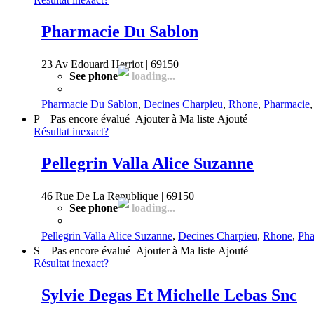
Pharmacie Du Sablon
23 Av Edouard Herriot | 69150
See phone
loading...
Pharmacie Du Sablon
,
Decines Charpieu
,
Rhone
,
Pharmacie
P
Pas encore évalué
Ajouter à Ma liste
Ajouté
Résultat inexact?
Pellegrin Valla Alice Suzanne
46 Rue De La Republique | 69150
See phone
loading...
Pellegrin Valla Alice Suzanne
,
Decines Charpieu
,
Rhone
,
Pha
S
Pas encore évalué
Ajouter à Ma liste
Ajouté
Résultat inexact?
Sylvie Degas Et Michelle Lebas Snc