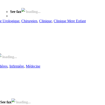
See fax
loading...
ie Urologique
,
Chirurgien
,
Clinique
,
Clinique Mere Enfant
loading...
lières
,
Infirmière
,
Médecine
See fax
loading...