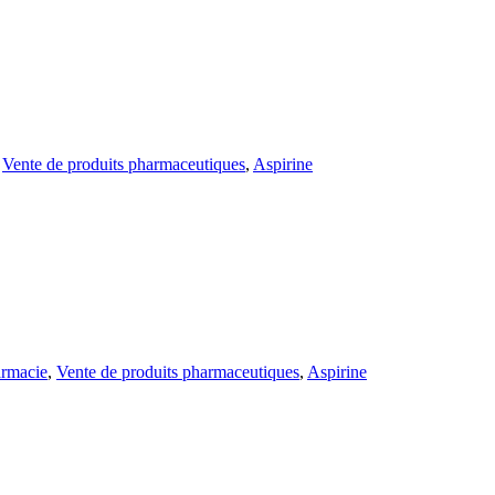
,
Vente de produits pharmaceutiques
,
Aspirine
rmacie
,
Vente de produits pharmaceutiques
,
Aspirine