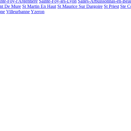
inte-Foy-l'Argentière
Sainte-Foy-lès-Lyon
Salles-Arbuissonnas-en-Beau
ent De Mure
St Martin En Haut
St Maurice Sur Dargoire
St Priest
Ste 
ône
Villeurbanne
Yzeron