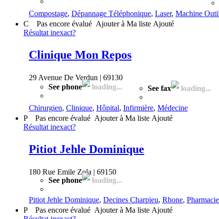
Compostage
,
Dépannage Téléphonique
,
Laser
,
Machine Outi
C
Pas encore évalué
Ajouter à Ma liste
Ajouté
Résultat inexact?
Clinique Mon Repos
29 Avenue De Verdun | 69130
See phone
loading...
See fax
loading...
Chirurgien
,
Clinique
,
Hôpital
,
Infirmière
,
Médecine
P
Pas encore évalué
Ajouter à Ma liste
Ajouté
Résultat inexact?
Pitiot Jehle Dominique
180 Rue Emile Zola | 69150
See phone
loading...
Pitiot Jehle Dominique
,
Decines Charpieu
,
Rhone
,
Pharmacie
P
Pas encore évalué
Ajouter à Ma liste
Ajouté
Résultat inexact?