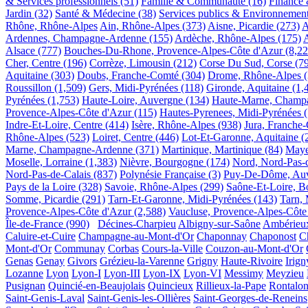
& Services professionnels
(51)
Famille & Communauté
(16)
Finance 
Jardin
(32)
Santé & Médecine
(38)
Services publics & Environnemen
Rhône, Rhône-Alpes
Ain, Rhône-Alpes
(373)
Aisne, Picardie
(273)
A
Ardennes, Champagne-Ardenne
(155)
Ardèche, Rhône-Alpes
(175)
A
Alsace
(777)
Bouches-Du-Rhone, Provence-Alpes-Côte d'Azur
(8,22
Cher, Centre
(196)
Corrèze, Limousin
(212)
Corse Du Sud, Corse
(7
Aquitaine
(303)
Doubs, Franche-Comté
(304)
Drome, Rhône-Alpes
Roussillon
(1,509)
Gers, Midi-Pyrénées
(118)
Gironde, Aquitaine
(1,
Pyrénées
(1,753)
Haute-Loire, Auvergne
(134)
Haute-Marne, Champ
Provence-Alpes-Côte d'Azur
(115)
Hautes-Pyrenees, Midi-Pyrénées
Indre-Et-Loire, Centre
(414)
Isère, Rhône-Alpes
(938)
Jura, Franche
Rhône-Alpes
(523)
Loiret, Centre
(446)
Lot-Et-Garonne, Aquitaine
(
Marne, Champagne-Ardenne
(371)
Martinique, Martinique
(84)
Maye
Moselle, Lorraine
(1,383)
Nièvre, Bourgogne
(174)
Nord, Nord-Pas-d
Nord-Pas-de-Calais
(837)
Polynésie Française
(3)
Puy-De-Dôme, Au
Pays de la Loire
(328)
Savoie, Rhône-Alpes
(299)
Saône-Et-Loire, 
Somme, Picardie
(291)
Tarn-Et-Garonne, Midi-Pyrénées
(143)
Tarn, 
Provence-Alpes-Côte d'Azur
(2,588)
Vaucluse, Provence-Alpes-Côte
Île-de-France
(990)
Décines-Charpieu
Albigny-sur-Saône
Ambérieu
Caluire-et-Cuire
Champagne-au-Mont-d'Or
Chaponnay
Chaponost
C
Mont-d'Or
Communay
Corbas
Cours-la-Ville
Couzon-au-Mont-d'Or
Genas
Genay
Givors
Grézieu-la-Varenne
Grigny
Haute-Rivoire
Irign
Lozanne
Lyon
Lyon-I
Lyon-III
Lyon-IX
Lyon-VI
Messimy
Meyzieu
Pusignan
Quincié-en-Beaujolais
Quincieux
Rillieux-la-Pape
Rontalo
Saint-Genis-Laval
Saint-Genis-les-Ollières
Saint-Georges-de-Reneins