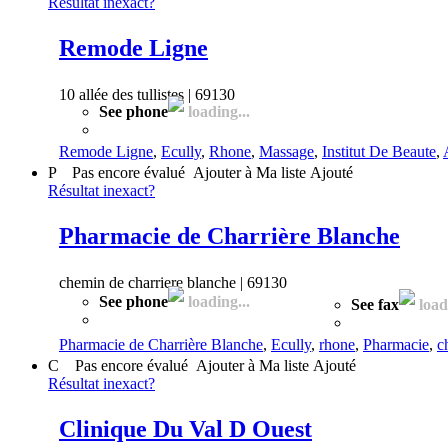
Résultat inexact?
Remode Ligne
10 allée des tullistes | 69130
See phone
loading...
Remode Ligne
,
Ecully
,
Rhone
,
Massage
,
Institut De Beaute
,
P
Pas encore évalué
Ajouter à Ma liste
Ajouté
Résultat inexact?
Pharmacie de Charrière Blanche
chemin de charriere blanche | 69130
See phone
loading...
See fax
loadi
Pharmacie de Charrière Blanche
,
Ecully
,
rhone
,
Pharmacie
,
c
C
Pas encore évalué
Ajouter à Ma liste
Ajouté
Résultat inexact?
Clinique Du Val D Ouest