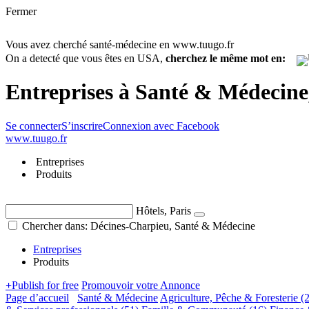
Fermer
Vous avez cherché santé-médecine en www.tuugo.fr
On a detecté que vous êtes en USA,
cherchez le même mot en:
Entreprises à Santé & Médecin
Se connecter
S’inscrire
Connexion avec Facebook
www.tuugo.fr
Entreprises
Produits
Hôtels, Paris
Chercher dans: Décines-Charpieu, Santé & Médecine
Entreprises
Produits
+
Publish for free
Promouvoir votre Annonce
Page d’accueil
Santé & Médecine
Agriculture, Pêche & Foresterie
(