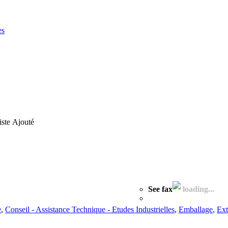
es
iste
Ajouté
See fax
loading...
e
,
Conseil - Assistance Technique - Etudes Industrielles
,
Emballage
,
Ext