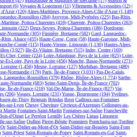
surance
(47)
Magasinage & Magasins de spécialité
(17)
Maison &
nsport
(6)
Voyages & Logement
(11)
Vêtements & Accessoires
(12)
|
 d'Azur
(120)
Alpes-Maritimes, Provence-Alpes-Côte d'Azur
(1,149)
nguedoc-Roussillon
(284)
Aveyron, Midi-Pyrénées
(225)
Bas-Rhin,
-Maritime, Poitou-Charentes
(418)
Charente, Poitou-Charentes
(263)
Limousin
(222)
Deux-Sevres, Poitou-Charentes
(186)
Dordogne,
aute-Normandie
(305)
Finistère, Bretagne
(582)
Gard, Languedoc-
-Rhin, Alsace
(455)
Haute-Corse, Corse
(58)
Haute-Garonne, Midi-
Franche-Comté
(115)
Haute-Vienne, Limousin
(1,130)
Hautes-Alpes,
illon
(3,927)
Ille-Et-Vilaine, Bretagne
(515)
Indre, Centre
(169)
-Et-Cher, Centre
(224)
Loire-Atlantique, Pays de la Loire
(825)
Loire,
e-Et-Loire, Pays de la Loire
(456)
Manche, Basse-Normandie
(271)
 Lorraine
(1,456)
Meuse, Lorraine
(127)
Morbihan, Bretagne
(480)
asse-Normandie
(179)
Paris, Île-de-France
(3,031)
Pas-De-Calais,
es, Languedoc-Roussillon
(379)
Rhône, Rhône-Alpes
(1,774)
Sarthe,
Haute-Normandie
(683)
Seine-Saint-Denis, Île-de-France
(702)
ise, Île-de-France
(218)
Val-De-Marne, Île-de-France
(827)
Var,
es
(206)
Vosges, Lorraine
(231)
Yonne, Bourgogne
(194)
Yvelines,
Bourg-de-Thizy
Brignais
Brindas
Bron
Cailloux-sur-Fontaines
les-sur-Lyon
Chessy
Chevinay
Civrieux-d'Azergues
Collonges-au-
St Martin
Fontaines-Saint-Martin
Fontaines-sur-Saône
Francheville
Bois-d'Oingt
Le Perréon
Lentilly
Les Chères
Limas
Limonest
lle-sur-Saône
Oullins
Pierre-Bénite
Pommiers
Pontcharra-sur-Turdine
'Or
Saint-Didier-au-Mont-d'Or
Saint-Didier-sur-Beaujeu
Saint-Fons
u
Saint-Priest
Saint-Romain-de-Popey
Saint-Romain-en-Gal
Saint-