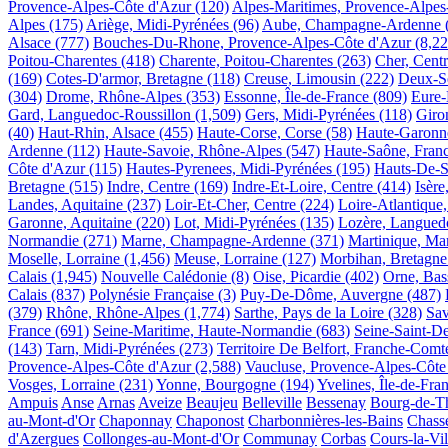
Provence-Alpes-Côte d'Azur
(120)
Alpes-Maritimes, Provence-Alpes
Alpes
(175)
Ariège, Midi-Pyrénées
(96)
Aube, Champagne-Ardenne
Alsace
(777)
Bouches-Du-Rhone, Provence-Alpes-Côte d'Azur
(8,22
Poitou-Charentes
(418)
Charente, Poitou-Charentes
(263)
Cher, Cent
(169)
Cotes-D'armor, Bretagne
(118)
Creuse, Limousin
(222)
Deux-Se
(304)
Drome, Rhône-Alpes
(353)
Essonne, Île-de-France
(809)
Eure-
Gard, Languedoc-Roussillon
(1,509)
Gers, Midi-Pyrénées
(118)
Giro
(40)
Haut-Rhin, Alsace
(455)
Haute-Corse, Corse
(58)
Haute-Garonne
Ardenne
(112)
Haute-Savoie, Rhône-Alpes
(547)
Haute-Saône, Fran
Côte d'Azur
(115)
Hautes-Pyrenees, Midi-Pyrénées
(195)
Hauts-De-Se
Bretagne
(515)
Indre, Centre
(169)
Indre-Et-Loire, Centre
(414)
Isèr
Landes, Aquitaine
(237)
Loir-Et-Cher, Centre
(224)
Loire-Atlantique,
Garonne, Aquitaine
(220)
Lot, Midi-Pyrénées
(135)
Lozère, Langued
Normandie
(271)
Marne, Champagne-Ardenne
(371)
Martinique, Mar
Moselle, Lorraine
(1,456)
Meuse, Lorraine
(127)
Morbihan, Bretagne
Calais
(1,945)
Nouvelle Calédonie
(8)
Oise, Picardie
(402)
Orne, Ba
Calais
(837)
Polynésie Française
(3)
Puy-De-Dôme, Auvergne
(487)
(379)
Rhône, Rhône-Alpes
(1,774)
Sarthe, Pays de la Loire
(328)
Sav
France
(691)
Seine-Maritime, Haute-Normandie
(683)
Seine-Saint-De
(143)
Tarn, Midi-Pyrénées
(273)
Territoire De Belfort, Franche-Comt
Provence-Alpes-Côte d'Azur
(2,588)
Vaucluse, Provence-Alpes-Côte
Vosges, Lorraine
(231)
Yonne, Bourgogne
(194)
Yvelines, Île-de-Fra
Ampuis
Anse
Arnas
Aveize
Beaujeu
Belleville
Bessenay
Bourg-de-T
au-Mont-d'Or
Chaponnay
Chaponost
Charbonnières-les-Bains
Chass
d'Azergues
Collonges-au-Mont-d'Or
Communay
Corbas
Cours-la-Vil