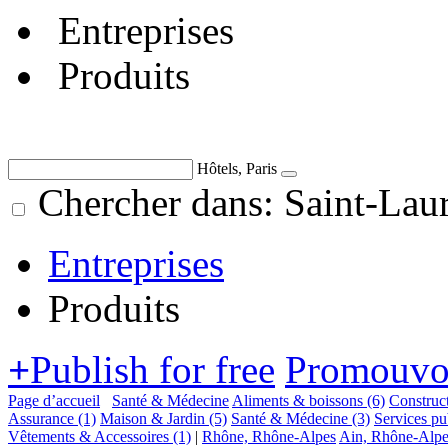
Entreprises
Produits
Hôtels, Paris
Chercher dans: Saint-Lau
Entreprises
Produits
+
Publish for free
Promouvoi
Page d’accueil
Santé & Médecine
Aliments & boissons
(6)
Construc
Assurance
(1)
Maison & Jardin
(5)
Santé & Médecine
(3)
Services p
Vêtements & Accessoires
(1)
|
Rhône, Rhône-Alpes
Ain, Rhône-Alpe