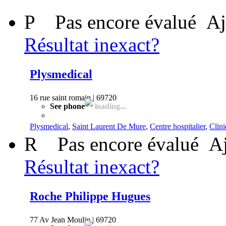
P
Pas encore évalué
Aj
Résultat inexact?
Plysmedical
16 rue saint romain | 69720
See phone
loading...
Plysmedical
,
Saint Laurent De Mure
,
Centre hospitalier
,
Clin
R
Pas encore évalué
Aj
Résultat inexact?
Roche Philippe Hugues
77 Av Jean Moulin | 69720