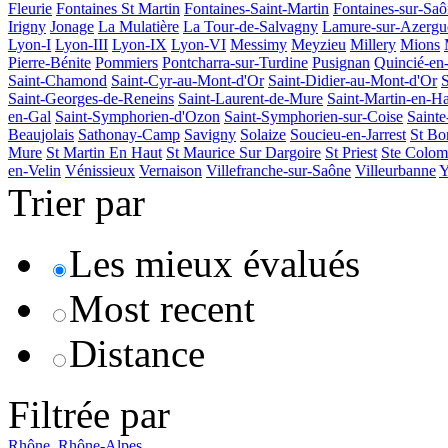
Fleurie
Fontaines St Martin
Fontaines-Saint-Martin
Fontaines-sur-Sa
Irigny
Jonage
La Mulatière
La Tour-de-Salvagny
Lamure-sur-Azergu
Lyon-I
Lyon-III
Lyon-IX
Lyon-VI
Messimy
Meyzieu
Millery
Mions
Pierre-Bénite
Pommiers
Pontcharra-sur-Turdine
Pusignan
Quincié-en-
Saint-Chamond
Saint-Cyr-au-Mont-d'Or
Saint-Didier-au-Mont-d'Or
S
Saint-Georges-de-Reneins
Saint-Laurent-de-Mure
Saint-Martin-en-H
en-Gal
Saint-Symphorien-d'Ozon
Saint-Symphorien-sur-Coise
Saint
Beaujolais
Sathonay-Camp
Savigny
Solaize
Soucieu-en-Jarrest
St Bo
Mure
St Martin En Haut
St Maurice Sur Dargoire
St Priest
Ste Colo
en-Velin
Vénissieux
Vernaison
Villefranche-sur-Saône
Villeurbanne
Y
Trier par
Les mieux évalués
Most recent
Distance
Filtrée par
Rhône, Rhône-Alpes