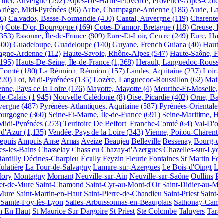
llier, Auvergne
(292)
Alpes-De-Haute-Provence, Provence-Alpes-Côte
riège, Midi-Pyrénées
(96)
Aube, Champagne-Ardenne
(186)
Aude, La
6)
Calvados, Basse-Normandie
(430)
Cantal, Auvergne
(119)
Charente
9)
Cote-D'or, Bourgogne
(169)
Cotes-D'armor, Bretagne
(118)
Creuse, 
(353)
Essonne, Île-de-France
(809)
Eure-Et-Loir, Centre
(249)
Eure, H
400)
Guadeloupe, Guadeloupe
(140)
Guyane, French Guiana
(40)
Haut
agne-Ardenne
(112)
Haute-Savoie, Rhône-Alpes
(547)
Haute-Saône, 
(195)
Hauts-De-Seine, Île-de-France
(1,368)
Herault, Languedoc-Rouss
-Comté
(180)
La Réunion, Réunion
(157)
Landes, Aquitaine
(237)
Loir
220)
Lot, Midi-Pyrénées
(135)
Lozère, Languedoc-Roussillon
(62)
Main
nne, Pays de la Loire
(176)
Mayotte, Mayotte
(4)
Meurthe-Et-Moselle,
e-Calais
(1,945)
Nouvelle Calédonie
(8)
Oise, Picardie
(402)
Orne, B
vergne
(487)
Pyrénées-Atlantiques, Aquitaine
(587)
Pyrénées-Oriental
Bourgogne
(360)
Seine-Et-Marne, Île-de-France
(691)
Seine-Maritime, 
Midi-Pyrénées
(273)
Territoire De Belfort, Franche-Comté
(64)
Val-D'o
 d'Azur
(1,135)
Vendée, Pays de la Loire
(343)
Vienne, Poitou-Charent
epuis
Ampuis
Anse
Arnas
Aveize
Beaujeu
Belleville
Bessenay
Bourg-
es-les-Bains
Chasselay
Chassieu
Chazay-d'Azergues
Chazelles-sur-Ly
ardilly
Décines-Charpieu
Écully
Feyzin
Fleurie
Fontaines St Martin
Fo
ulatière
La Tour-de-Salvagny
Lamure-sur-Azergues
Le Bois-d'Oingt
L
Mory
Montagny
Mornant
Neuville-sur-Ain
Neuville-sur-Saône
Oullins
et-de-Mure
Saint-Chamond
Saint-Cyr-au-Mont-d'Or
Saint-Didier-au-M
-Mure
Saint-Martin-en-Haut
Saint-Pierre-de-Chandieu
Saint-Priest
Sain
Sainte-Foy-lès-Lyon
Salles-Arbuissonnas-en-Beaujolais
Sathonay-Ca
in En Haut
St Maurice Sur Dargoire
St Priest
Ste Colombe
Taluyers
Tar