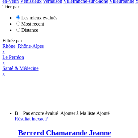
en-Velin
Vénissieux
Vernaison
Villefranche-sur-Saône
Villeurbanne
Y
Trier par
Les mieux évalués
Most recent
Distance
Filtrée par
Rhône, Rhône-Alpes
x
Le Perréon
x
Santé & Médecine
x
B
Pas encore évalué
Ajouter à Ma liste
Ajouté
Résultat inexact?
Berrerd Chamarande Jeanne