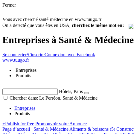
Fermer
Vous avez cherché santé-médecine en www.tuugo.fr
On a detecté que vous êtes en USA,
cherchez le même mot en:
Entreprises à Santé & Médecine
Se connecter
S’inscrire
Connexion avec Facebook
www.tuugo.fr
Entreprises
Produits
Hôtels, Paris
Chercher dans: Le Perréon, Santé & Médecine
Entreprises
Produits
+
Publish for free
Promouvoir votre Annonce
Page d’accueil
Santé & Médecine
Aliments & boissons
(5)
Construc