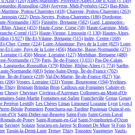
 d'Azur
(120)
Alpes-Maritimes, Provence-Alpes-Côte d'Azur
(1,149)
nguedoc-Roussillon
(284)
Aveyron, Midi-Pyrénées
(225)
Bas-Rhin,
-Maritime, Poitou-Charentes
(418)
Charente, Poitou-Charentes
(263)
Limousin
(222)
Deux-Sevres, Poitou-Charentes
(186)
Dordogne,
aute-Normandie
(305)
Finistère, Bretagne
(582)
Gard, Languedoc-
-Rhin, Alsace
(455)
Haute-Corse, Corse
(58)
Haute-Garonne, Midi-
Franche-Comté
(115)
Haute-Vienne, Limousin
(1,130)
Hautes-Alpes,
illon
(3,927)
Ille-Et-Vilaine, Bretagne
(515)
Indre, Centre
(169)
-Et-Cher, Centre
(224)
Loire-Atlantique, Pays de la Loire
(825)
Loire,
e-Et-Loire, Pays de la Loire
(456)
Manche, Basse-Normandie
(271)
 Lorraine
(1,456)
Meuse, Lorraine
(127)
Morbihan, Bretagne
(480)
asse-Normandie
(179)
Paris, Île-de-France
(3,031)
Pas-De-Calais,
es, Languedoc-Roussillon
(379)
Rhône, Rhône-Alpes
(1,774)
Sarthe,
Haute-Normandie
(683)
Seine-Saint-Denis, Île-de-France
(702)
ise, Île-de-France
(218)
Val-De-Marne, Île-de-France
(827)
Var,
es
(206)
Vosges, Lorraine
(231)
Yonne, Bourgogne
(194)
Yvelines,
de-Thizy
Brignais
Brindas
Bron
Cailloux-sur-Fontaines
Caluire-et-
on
Chessy
Chevinay
Civrieux-d'Azergues
Collonges-au-Mont-d'Or
ntaines-Saint-Martin
Fontaines-sur-Saône
Francheville
Genas
Genay
e Perréon
Lentilly
Les Chères
Limas
Limonest
Lozanne
Lyon
Lyon-I
Pierre-Bénite
Pommiers
Pontcharra-sur-Turdine
Pusignan
Quincié-en-
ont-d'Or
Saint-Didier-sur-Beaujeu
Saint-Fons
Saint-Genis-Laval
t-Romain-de-Popey
Saint-Romain-en-Gal
Saint-Symphorien-d'Ozon
mp
Savigny
Solaize
Soucieu-en-Jarrest
St Bonnet De Mure
St Fons
St
are
Tassin-la-Demi-Lune
Ternay
Thizy
Toussieu
Vaugneray
Vaulx-