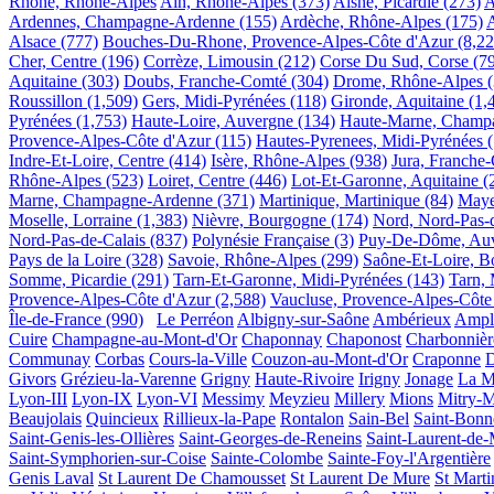
Rhône, Rhône-Alpes
Ain, Rhône-Alpes
(373)
Aisne, Picardie
(273)
A
Ardennes, Champagne-Ardenne
(155)
Ardèche, Rhône-Alpes
(175)
A
Alsace
(777)
Bouches-Du-Rhone, Provence-Alpes-Côte d'Azur
(8,22
Cher, Centre
(196)
Corrèze, Limousin
(212)
Corse Du Sud, Corse
(7
Aquitaine
(303)
Doubs, Franche-Comté
(304)
Drome, Rhône-Alpes
Roussillon
(1,509)
Gers, Midi-Pyrénées
(118)
Gironde, Aquitaine
(1,
Pyrénées
(1,753)
Haute-Loire, Auvergne
(134)
Haute-Marne, Champ
Provence-Alpes-Côte d'Azur
(115)
Hautes-Pyrenees, Midi-Pyrénées
Indre-Et-Loire, Centre
(414)
Isère, Rhône-Alpes
(938)
Jura, Franche
Rhône-Alpes
(523)
Loiret, Centre
(446)
Lot-Et-Garonne, Aquitaine
(
Marne, Champagne-Ardenne
(371)
Martinique, Martinique
(84)
Maye
Moselle, Lorraine
(1,383)
Nièvre, Bourgogne
(174)
Nord, Nord-Pas-d
Nord-Pas-de-Calais
(837)
Polynésie Française
(3)
Puy-De-Dôme, Au
Pays de la Loire
(328)
Savoie, Rhône-Alpes
(299)
Saône-Et-Loire, 
Somme, Picardie
(291)
Tarn-Et-Garonne, Midi-Pyrénées
(143)
Tarn, 
Provence-Alpes-Côte d'Azur
(2,588)
Vaucluse, Provence-Alpes-Côte
Île-de-France
(990)
Le Perréon
Albigny-sur-Saône
Ambérieux
Ampl
Cuire
Champagne-au-Mont-d'Or
Chaponnay
Chaponost
Charbonnièr
Communay
Corbas
Cours-la-Ville
Couzon-au-Mont-d'Or
Craponne
D
Givors
Grézieu-la-Varenne
Grigny
Haute-Rivoire
Irigny
Jonage
La M
Lyon-III
Lyon-IX
Lyon-VI
Messimy
Meyzieu
Millery
Mions
Mitry-
Beaujolais
Quincieux
Rillieux-la-Pape
Rontalon
Sain-Bel
Saint-Bonn
Saint-Genis-les-Ollières
Saint-Georges-de-Reneins
Saint-Laurent-de
Saint-Symphorien-sur-Coise
Sainte-Colombe
Sainte-Foy-l'Argentière
Genis Laval
St Laurent De Chamousset
St Laurent De Mure
St Mart