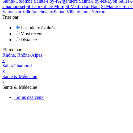
Sainte-Colombe
Sainte-Foy-l'Argentière
Sainte-Foy-lès-Lyon
Salles-
Chamousset
St Laurent De Mure
St Martin En Haut
St Maurice Sur D
Vernaison
Villefranche-sur-Saône
Villeurbanne
Yzeron
Trier par
Les mieux évalués
Most recent
Distance
Filtrée par
Rhône, Rhône-Alpes
x
Saint-Chamond
x
Santé & Médecine
x
Santé & Médecine
Soins des yeux