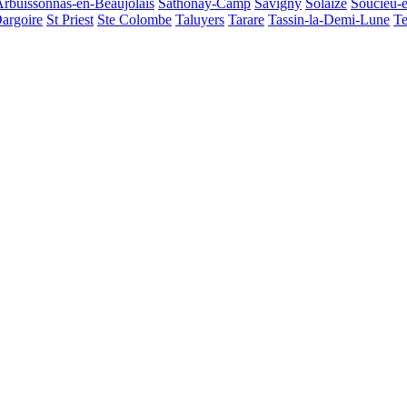
Arbuissonnas-en-Beaujolais
Sathonay-Camp
Savigny
Solaize
Soucieu-e
argoire
St Priest
Ste Colombe
Taluyers
Tarare
Tassin-la-Demi-Lune
Te