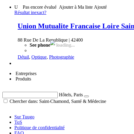
U
Pas encore évalué
Ajouter à Ma liste
Ajouté
Résultat inexact?
Union Mutualite Francaise Loire Sa
88 Rue De La Republique | 42400
See phone
loading...
Détail
,
Optique
,
Photographie
Entreprises
Produits
Hôtels, Paris
Chercher dans: Saint-Chamond, Santé & Médecine
Sur Tuugo
ToS
Politique de confidentialité
FAQ