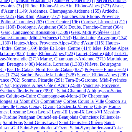
lité
(1)
Maison & Jardin
(2)
Santé & Médecine
(1)
Services publics
essoires
(3)
|
Rhône, Rhône-Alpes
Ain, Rhône-Alpes
(373)
Aisne,
 d'Azur
(1,149)
Ardennes, Champagne-Ardenne
(155)
Ardèche,
ées
(225)
Bas-Rhin, Alsace
(777)
Bouches-Du-Rhone, Provence-
 Poitou-Charentes
(263)
Cher, Centre
(196)
Corrèze, Limousin
(212)
tes
(186)
Dordogne, Aquitaine
(303)
Doubs, Franche-Comté
(304)
Gard, Languedoc-Roussillon
(1,509)
Gers, Midi-Pyrénées
(118)
Haute-Garonne, Midi-Pyrénées
(1,753)
Haute-Loire, Auvergne
(134)
1,130)
Hautes-Alpes, Provence-Alpes-Côte d'Azur
(115)
Hautes-
)
Indre, Centre
(169)
Indre-Et-Loire, Centre
(414)
Isère, Rhône-Alpes
la Loire
(825)
Loire, Rhône-Alpes
(523)
Loiret, Centre
(446)
Lot-Et-
sse-Normandie
(271)
Marne, Champagne-Ardenne
(371)
Martinique,
an, Bretagne
(480)
Moselle, Lorraine
(1,383)
Nièvre, Bourgogne
31)
Pas-De-Calais, Nord-Pas-de-Calais
(837)
Polynésie Française
(3)
pes
(1,774)
Sarthe, Pays de la Loire
(328)
Savoie, Rhône-Alpes
(299)
rance
(702)
Somme, Picardie
(291)
Tarn-Et-Garonne, Midi-Pyrénées
7)
Var, Provence-Alpes-Côte d'Azur
(2,588)
Vaucluse, Provence-
Yvelines, Île-de-France
(990)
Saint-Chamond
Albigny-sur-Saône
nes
Caluire-et-Cuire
Champagne-au-Mont-d'Or
Chaponnay
longes-au-Mont-d'Or
Communay
Corbas
Cours-la-Ville
Couzon-au-
cheville
Genas
Genay
Givors
Grézieu-la-Varenne
Grigny
Haute-
nest
Lozanne
Lyon
Lyon-I
Lyon-III
Lyon-IX
Lyon-VI
Messimy
r-Turdine
Pusignan
Quincié-en-Beaujolais
Quincieux
Rillieux-la-
u
Saint-Fons
Saint-Genis-Laval
Saint-Genis-les-Ollières
Saint-
ain-en-Gal
Saint-Symphorien-d'Ozon
Saint-Symphorien-sur-Coise