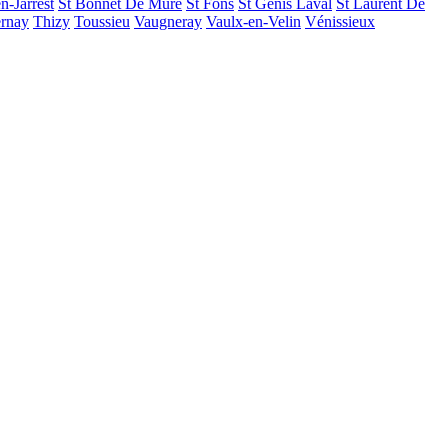
n-Jarrest
St Bonnet De Mure
St Fons
St Genis Laval
St Laurent De
rnay
Thizy
Toussieu
Vaugneray
Vaulx-en-Velin
Vénissieux