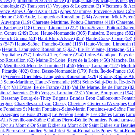
rvices
(9)
Immobilier & Assurance
(6)
Magasinage & Magasins de spécia
chnologie
(2)
Transport
(1)
Voyages & Logement
(3)
Vêtements & Acc
vence-Alpes-Côte d'Azur
(120)
Alpes-Maritimes, Provence-Alpes-Côte
rdenne
(186)
Aude, Languedoc-Roussillon
(284)
Aveyron, Midi-Pyrén
, Auvergne
(119)
Charente-Maritime, Poitou-Charentes
(418)
Charente,
r, Bretagne
(118)
Creuse, Limousin
(222)
Deux-Sevres, Poitou-Charen
r, Centre
(249)
Eure, Haute-Normandie
(305)
Finistère, Bretagne
(582)
French Guiana
(40)
Haut-Rhin, Alsace
(455)
Haute-Corse, Corse
(58)
s
(547)
Haute-Saône, Franche-Comté
(115)
Haute-Vienne, Limousin
(
)
Herault, Languedoc-Roussillon
(3,927)
Ille-Et-Vilaine, Bretagne
(515
 Aquitaine
(237)
Loir-Et-Cher, Centre
(224)
Loire-Atlantique, Pays de 
oc-Roussillon
(62)
Maine-Et-Loire, Pays de la Loire
(456)
Manche, Ba
4)
Meurthe-Et-Moselle, Lorraine
(1,456)
Meuse, Lorraine
(127)
Morbih
, Picardie
(402)
Orne, Basse-Normandie
(179)
Paris, Île-de-France
(3,0
)
Pyrénées-Orientales, Languedoc-Roussillon
(379)
Rhône, Rhône-Al
1)
Seine-Maritime, Haute-Normandie
(683)
Seine-Saint-Denis, Île-de-F
é
(64)
Val-D'oise, Île-de-France
(218)
Val-De-Marne, Île-de-France
(82
itou-Charentes
(206)
Vosges, Lorraine
(231)
Yonne, Bourgogne
(194)
Bessenay
Bourg-de-Thizy
Brignais
Brindas
Bron
Cailloux-sur-Fontai
zergues
Chazelles-sur-Lyon
Chessy
Chevinay
Civrieux-d'Azergues
Col
ie
Fontaines St Martin
Fontaines-Saint-Martin
Fontaines-sur-Saône
Fran
-Azergues
Le Bois-d'Oingt
Le Perréon
Lentilly
Les Chères
Limas
Limo
-Ain
Neuville-sur-Saône
Oullins
Pierre-Bénite
Pommiers
Pontcharra-su
-Cyr-au-Mont-d'Or
Saint-Didier-au-Mont-d'Or
Saint-Didier-sur-Beauje
int-Pierre-de-Chandieu
Saint-Priest
Saint-Romain-de-Popey
Saint-Rom