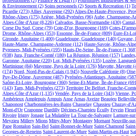
professionnels
(2)
Finance & Legal
(1)
Fournitures industrielles & Se
& Environnement
(2)
Soins personnels
(2)
Sports & Recreation
(1)
Te
Picardie
(273)
Allier, Auvergne
(292)
Alpes-De-Haute-Provence, Pro
Rhône-Alpes
(175)
Ariège, Midi-Pyrénées
(96)
Aube, Champagne-A
Alpes-Côte d'Azur
(8,226)
Calvados, Basse-Normandie
(430)
Cantal
Corse Du Sud, Corse
(79)
Cote-D'or, Bourgogne
(169)
Cotes-D'armo
Drome, Rhône-Alpes
(353)
Essonne, Île-de-France
(809)
Eure-Et-Loi
Gironde, Aquitaine
(1,400)
Guadeloupe, Guadeloupe
(140)
Guyane, 
Haute-Marne, Champagne-Ardenne
(112)
Haute-Savoie, Rhône-Alpe
Pyrenees, Midi-Pyrénées
(195)
Hauts-De-Seine, Île-de-France
(1,368
(938)
Jura, Franche-Comté
(180)
La Réunion, Réunion
(157)
Landes,
Garonne, Aquitaine
(220)
Lot, Midi-Pyrénées
(135)
Lozère, Langued
Martinique
(84)
Mayenne, Pays de la Loire
(176)
Mayotte, Mayotte
(
(174)
Nord, Nord-Pas-de-Calais
(1,945)
Nouvelle Calédonie
(8)
Oise
Puy-De-Dôme, Auvergne
(487)
Pyrénées-Atlantiques, Aquitaine
(587
Saône-Et-Loire, Bourgogne
(360)
Seine-Et-Marne, Île-de-France
(69
(143)
Tarn, Midi-Pyrénées
(273)
Territoire De Belfort, Franche-Comt
Alpes-Côte d'Azur
(1,135)
Vendée, Pays de la Loire
(343)
Vienne, Po
Ambérieux
Amplepuis
Ampuis
Anse
Arnas
Aveize
Beaujeu
Belleville
Chaponost
Charbonnières-les-Bains
Chasselay
Chassieu
Chazay-d'A
Mont-d'Or
Craponne
Dardilly
Décines-Charpieu
Écully
Feyzin
Fleur
Rivoire
Irigny
Jonage
La Mulatière
La Tour-de-Salvagny
Lamure-sur
Meyzieu
Millery
Mions
Mitry-Mory
Montagny
Mornant
Neuville-sur
Pape
Rontalon
Sain-Bel
Saint-Bonnet-de-Mure
Saint-Chamond
Saint
Georges-de-Reneins
Saint-Laurent-de-Mure
Saint-Martin-en-Haut
Sa