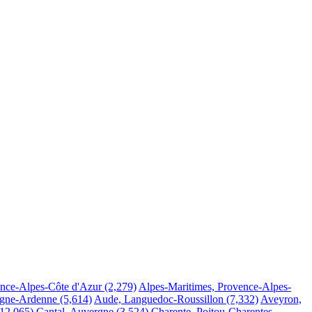
nce-Alpes-Côte d'Azur
(2,279)
Alpes-Maritimes, Provence-Alpes-
gne-Ardenne
(5,614)
Aude, Languedoc-Roussillon
(7,332)
Aveyron,
(12,065)
Cantal, Auvergne
(3,524)
Charente, Poitou-Charentes