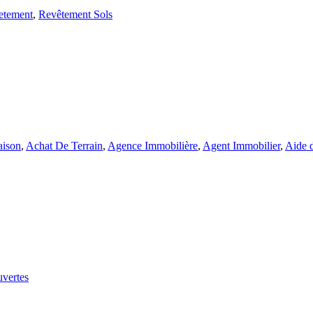
etement
,
Revêtement Sols
aison
,
Achat De Terrain
,
Agence Immobilière
,
Agent Immobilier
,
Aide d
uvertes