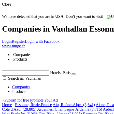
Close
We have detected that you are in
USA
. Don’t you want to visit
Companies in Vauhallan Essonne
Login
Register
Login with Facebook
www.tuugo.fr
Companies
Products
Hotels, Paris
Search in: Vauhallan
Companies
Products
+
Publish for free
Promote your Ad
Home
Essonne, Île-de-France
Ain, Rhône-Alpes
(8,641)
Aisne, Pica
Côte d'Azur
(28,805)
Ardennes, Champagne-Ardenne
(3,716)
Ardèch
Midi-Pyrénées
(6,064)
Bas-Rhin, Alsace
(21,035)
Bouches-Du-Rhone