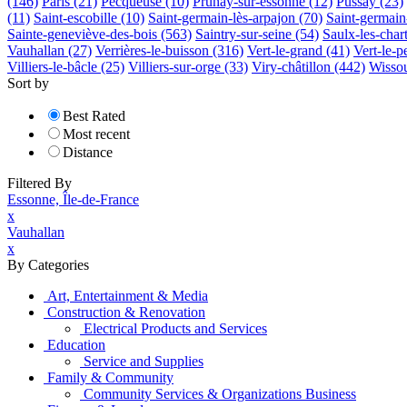
(146)
Paris
(21)
Pecqueuse
(10)
Prunay-sur-essonne
(12)
Pussay
(23)
(11)
Saint-escobille
(10)
Saint-germain-lès-arpajon
(70)
Saint-germain-
Sainte-geneviève-des-bois
(563)
Saintry-sur-seine
(54)
Saulx-les-char
Vauhallan
(27)
Verrières-le-buisson
(316)
Vert-le-grand
(41)
Vert-le-pe
Villiers-le-bâcle
(25)
Villiers-sur-orge
(33)
Viry-châtillon
(442)
Wisso
Sort by
Best Rated
Most recent
Distance
Filtered By
Essonne, Île-de-France
x
Vauhallan
x
By Categories
Art, Entertainment & Media
Construction & Renovation
Electrical Products and Services
Education
Service and Supplies
Family & Community
Community Services & Organizations Business