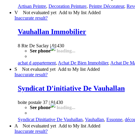
Artisan Peintre
,
Decoration Peinture
,
Peintre Décorateur
,
Rev
V
Not evaluated yet
Add to My list
Added
Inaccurate result?
Vauhallan Immobilier
8 Rte De Saclay | 91430
See phone
loading...
achat d appartement
,
Achat De Bien Immobilier
,
Achat De M
S
Not evaluated yet
Add to My list
Added
Inaccurate result?
Syndicat D'initiative De Vauhallan
boite postale 37 | 91430
See phone
loading...
Syndicat Dinitiative De Vauhallan
,
Vauhallan
,
Essonne
,
déco
A
Not evaluated yet
Add to My list
Added
Inaccurate result?