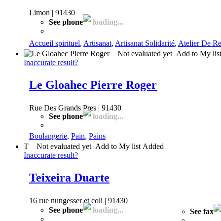
Limon | 91430
See phone
loading...
Accueil spirituel
,
Artisanat
,
Artisanat Solidarité
,
Atelier De Re
Not evaluated yet
Add to My lis
Inaccurate result?
Le Gloahec Pierre Roger
Rue Des Grands Pres | 91430
See phone
loading...
Boulangerie
,
Pain
,
Pains
T
Not evaluated yet
Add to My list
Added
Inaccurate result?
Teixeira Duarte
16 rue nungesser et coli | 91430
See phone
loading...
See fax