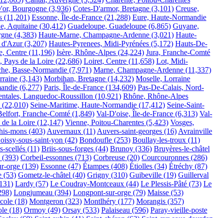
'or, Bourgogne
(3,936)
Cotes-D'armor, Bretagne
(3,101)
Creuse,
s
(11,201)
Essonne, Île-de-France
(21,288)
Eure, Haute-Normandie
e, Aquitaine
(30,412)
Guadeloupe, Guadeloupe
(6,865)
Guyane,
rgne
(4,383)
Haute-Marne, Champagne-Ardenne
(3,021)
Haute-
 d'Azur
(3,207)
Hautes-Pyrenees, Midi-Pyrénées
(5,172)
Hauts-De-
e, Centre
(11,196)
Isère, Rhône-Alpes
(24,224)
Jura, Franche-Comté
, Pays de la Loire
(22,686)
Loiret, Centre
(11,658)
Lot, Midi-
he, Basse-Normandie
(7,971)
Marne, Champagne-Ardenne
(11,337)
rraine
(3,143)
Morbihan, Bretagne
(14,232)
Moselle, Lorraine
andie
(6,277)
Paris, Île-de-France
(134,609)
Pas-De-Calais, Nord-
entales, Languedoc-Roussillon
(10,921)
Rhône, Rhône-Alpes
(22,010)
Seine-Maritime, Haute-Normandie
(17,412)
Seine-Saint-
 Belfort, Franche-Comté
(1,849)
Val-D'oise, Île-de-France
(6,313)
Val-
 de la Loire
(12,147)
Vienne, Poitou-Charentes
(5,423)
Vosges,
his-mons
(403)
Auvernaux
(11)
Auvers-saint-georges
(16)
Avrainville
oissy-sous-saint-yon
(42)
Bondoufle
(253)
Boullay-les-troux
(11)
s-scellés
(11)
Briis-sous-forges
(44)
Brunoy
(336)
Bruyères-le-châtel
(393)
Corbeil-essonnes
(713)
Corbreuse
(20)
Courcouronnes
(286)
ur-orge
(139)
Essonne
(47)
Étampes
(408)
Étiolles
(34)
Étréchy
(87)
e
(53)
Gometz-le-châtel
(40)
Grigny
(310)
Guibeville
(19)
Guillerval
131)
Lardy
(57)
Le Coudray-Montceaux
(44)
Le Plessis-Pâté
(73)
Le
298)
Longjumeau
(394)
Longpont-sur-orge
(79)
Maisse
(53)
cole
(18)
Montgeron
(323)
Montlhéry
(177)
Morangis
(357)
ole
(18)
Ormoy
(49)
Orsay
(533)
Palaiseau
(596)
Paray-vieille-poste