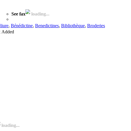
See fax
loading...
liure
,
Bénédictine
,
Benedictines
,
Bibliothèque
,
Broderies
t
Added
loading...