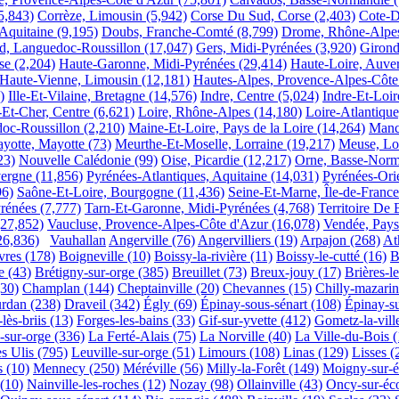
5,843)
Corrèze, Limousin
(5,942)
Corse Du Sud, Corse
(2,403)
Cote-D
Aquitaine
(9,195)
Doubs, Franche-Comté
(8,799)
Drome, Rhône-Alpe
d, Languedoc-Roussillon
(17,047)
Gers, Midi-Pyrénées
(3,920)
Girond
se
(2,204)
Haute-Garonne, Midi-Pyrénées
(29,414)
Haute-Loire, Auve
Haute-Vienne, Limousin
(12,181)
Hautes-Alpes, Provence-Alpes-Côte
)
Ille-Et-Vilaine, Bretagne
(14,576)
Indre, Centre
(5,024)
Indre-Et-Loir
-Et-Cher, Centre
(6,621)
Loire, Rhône-Alpes
(14,180)
Loire-Atlantique
oc-Roussillon
(2,210)
Maine-Et-Loire, Pays de la Loire
(14,264)
Manc
yotte, Mayotte
(73)
Meurthe-Et-Moselle, Lorraine
(19,217)
Meuse, Lo
23)
Nouvelle Calédonie
(99)
Oise, Picardie
(12,217)
Orne, Basse-Norm
ergne
(11,856)
Pyrénées-Atlantiques, Aquitaine
(14,031)
Pyrénées-Ori
96)
Saône-Et-Loire, Bourgogne
(11,436)
Seine-Et-Marne, Île-de-France
yrénées
(7,777)
Tarn-Et-Garonne, Midi-Pyrénées
(4,768)
Territoire De
(27,852)
Vaucluse, Provence-Alpes-Côte d'Azur
(16,078)
Vendée, Pays
26,836)
Vauhallan
Angerville
(76)
Angervilliers
(19)
Arpajon
(268)
At
vres
(178)
Boigneville
(10)
Boissy-la-rivière
(11)
Boissy-le-cutté
(16)
B
e
(43)
Brétigny-sur-orge
(385)
Breuillet
(73)
Breux-jouy
(17)
Brières-le
(30)
Champlan
(144)
Cheptainville
(20)
Chevannes
(15)
Chilly-mazarin
rdan
(238)
Draveil
(342)
Égly
(69)
Épinay-sous-sénart
(108)
Épinay-s
lès-briis
(13)
Forges-les-bains
(33)
Gif-sur-yvette
(412)
Gometz-la-vill
-sur-orge
(336)
La Ferté-Alais
(75)
La Norville
(40)
La Ville-du-Bois
(
s Ulis
(795)
Leuville-sur-orge
(51)
Limours
(108)
Linas
(129)
Lisses
(
s
(10)
Mennecy
(250)
Méréville
(56)
Milly-la-Forêt
(149)
Moigny-sur-é
(10)
Nainville-les-roches
(12)
Nozay
(98)
Ollainville
(43)
Oncy-sur-éc