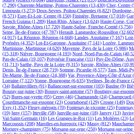
(7,290)
Charente-Maritime, Poitou-Charentes
(13,430)
Cher, Centre
(
Limousin
(3,273)
Deux-Sevres, Poitou-Charentes
(6,822)
Dordogne, 
(8,571)
Eure-Et-Loir, Centre
(8,150)
Finistère, Bretagne
(17,018)
Gar
French Guiana
(1,289)
Haut-Rhin, Alsace
(13,624)
Haute-Corse, Cor
Savoie, Rhône-Alpes
(17,720)
Haute-Saône, Franche-Comté
(3,756)
Seine, Île-de-France
(47,787)
Herault, Languedoc-Roussillon
(32,602
(4,917)
La Réunion, Réunion
(4,668)
Landes, Aquitaine
(7,167)
Loir
Pyrénées
(4,352)
Lot-Et-Garonne, Aquitaine
(7,141)
Lozère, Langued
Martinique, Martinique
(4,620)
Mayenne, Pays de la Loire
(5,986)
Ma
(15,318)
Nièvre, Bourgogne
(4,193)
Nord, Nord-Pas-de-Calais
(40,5
Pas-de-Calais
(19,107)
Polynésie Française
(111)
Puy-De-Dôme, Auv
(31,713)
Sarthe, Pays de la Loire
(9,315)
Savoie, Rhône-Alpes
(10,9
Denis, Île-de-France
(28,719)
Somme, Picardie
(8,577)
Tarn, Midi-P
De-Marne, Île-de-France
(24,388)
Var, Provence-Alpes-Côte d'Azur
Lorraine
(7,122)
Yonne, Bourgogne
(6,635)
Yvelines, Île-de-France
(
(34)
Ballainvilliers
(91)
Ballancourt-sur-essonne
(103)
Baulne
(9)
Biè
Bouray-sur-juine
(30)
Boussy-saint-antoine
(57)
Boutigny-sur-essonn
(52)
Bures-sur-yvette
(95)
Cerny
(46)
Chamarande
(24)
Champcueil
Courdimanche-sur-essonne
(23)
Courtaboeuf
(129)
Crosne
(149)
Dou
Évry
(1,352)
Fleury-mérogis
(70)
Fontenay-le-vicomte
(25)
Fontenay-
(19)
Igny
(157)
Itteville
(58)
Janville-sur-juine
(18)
Janvry
(13)
Juvisy
Val-Saint-Germain
(16)
Les Granges-le-Roi
(11)
Les Molières
(23)
Le
Marcoussis
(208)
Marolles-en-hurepoix
(42)
Massy
(812)
Mauchamp
Morigny-champigny
(75)
Morsang-sur-orge
(250)
Morsang-sur-seine