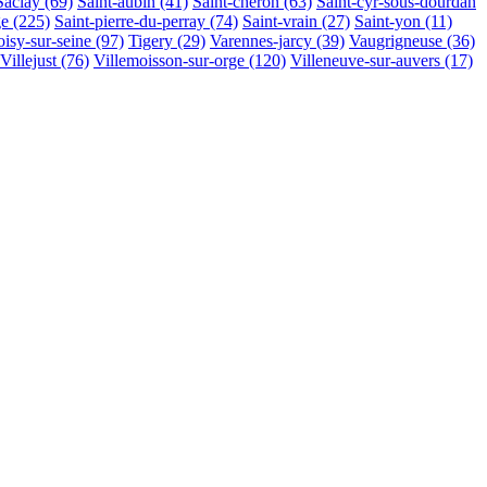
Saclay
(69)
Saint-aubin
(41)
Saint-chéron
(63)
Saint-cyr-sous-dourdan
ge
(225)
Saint-pierre-du-perray
(74)
Saint-vrain
(27)
Saint-yon
(11)
oisy-sur-seine
(97)
Tigery
(29)
Varennes-jarcy
(39)
Vaugrigneuse
(36)
Villejust
(76)
Villemoisson-sur-orge
(120)
Villeneuve-sur-auvers
(17)