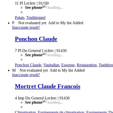
11 Pl Leclerc | 91430
See phone
loading...
Palais
,
Traditionnel
P
Not evaluated yet
Add to My list
Added
Inaccurate result?
Ponchon Claude
7 Pl Du General Leclerc | 91430
See phone
loading...
Ponchon Claude
,
Vauhallan
,
Essonne
,
Restauration
,
Tradition
M
Not evaluated yet
Add to My list
Added
Inaccurate result?
Mortret Claude Francois
4 Imp Du General Leclerc | 91430
See phone
loading...
Climatisation
,
Equipements de climatisation
,
Equipements Th