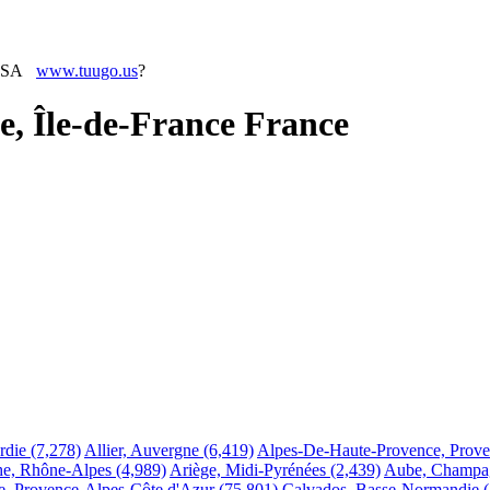
www.tuugo.us
?
, Île-de-France France
rdie
(7,278)
Allier, Auvergne
(6,419)
Alpes-De-Haute-Provence, Prove
e, Rhône-Alpes
(4,989)
Ariège, Midi-Pyrénées
(2,439)
Aube, Champa
, Provence-Alpes-Côte d'Azur
(75,801)
Calvados, Basse-Normandie