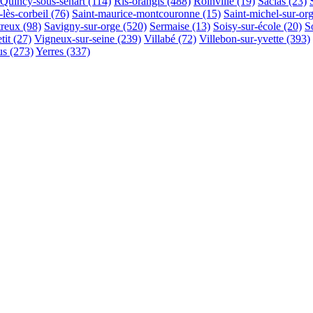
Quincy-sous-sénart
(114)
Ris-orangis
(488)
Roinville
(19)
Saclas
(23)
lès-corbeil
(76)
Saint-maurice-montcouronne
(15)
Saint-michel-sur-or
treux
(98)
Savigny-sur-orge
(520)
Sermaise
(13)
Soisy-sur-école
(20)
S
tit
(27)
Vigneux-sur-seine
(239)
Villabé
(72)
Villebon-sur-yvette
(393)
us
(273)
Yerres
(337)