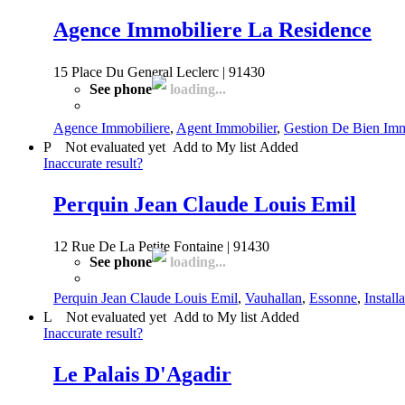
Agence Immobiliere La Residence
15 Place Du General Leclerc | 91430
See phone
loading...
Agence Immobiliere
,
Agent Immobilier
,
Gestion De Bien Imm
P
Not evaluated yet
Add to My list
Added
Inaccurate result?
Perquin Jean Claude Louis Emil
12 Rue De La Petite Fontaine | 91430
See phone
loading...
Perquin Jean Claude Louis Emil
,
Vauhallan
,
Essonne
,
Install
L
Not evaluated yet
Add to My list
Added
Inaccurate result?
Le Palais D'Agadir