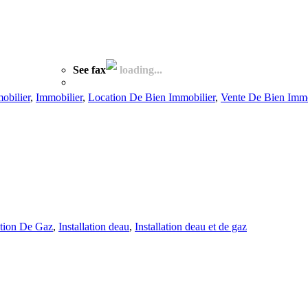
See fax
loading...
obilier
,
Immobilier
,
Location De Bien Immobilier
,
Vente De Bien Immo
ation De Gaz
,
Installation deau
,
Installation deau et de gaz